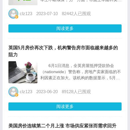
多，不少人时常忘记自己买了哪些车险。那么
对于我们已经购买的车险，应该如何查询呢？
clz123
2023-07-10
82442人已围观
今天就为大家推荐四种常见的查询已购车险的
方式。 1、柜台查...
阅读更多
英国5月房价再次下跌，机构警告房市面临越来越多的
阻力
6月1日消息，全英房屋抵押贷款协会
（nationwide）警告称，房地产卖家面临的不
利因素正在加大。该机构的数据显示，5月份
房价环比下跌0.1%，而4月份为上涨0.4%。
在通货膨胀率高于预期之后，借款人面临着抵
clz123
2023-06-20
89128人已围观
押贷款成本的急剧上升，这促使投资者押注英
国央行...
阅读更多
美国房价连续第二个月上涨 市场供应紧张而需求回升