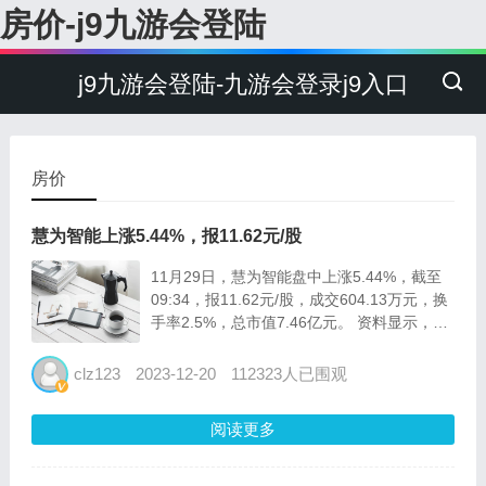
房价-j9九游会登陆
j9九游会登陆-九游会登录j9入口
房价
慧为智能上涨5.44%，报11.62元/股
11月29日，慧为智能盘中上涨5.44%，截至
09:34，报11.62元/股，成交604.13万元，换
手率2.5%，总市值7.46亿元。 资料显示，深
圳市慧为智能科技股份有限公司位于广东省深
圳市南山区桃源街道长源社区学苑大道1001
clz123
2023-12-20
112323人已围观
号南山智园a4栋1201，公...
阅读更多