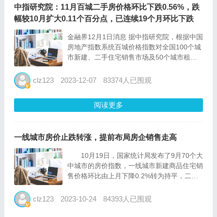
中指研究院：11月百城二手房价格环比下跌0.56%，跌
幅较10月扩大0.11个百分点，已连续19个月环比下跌
金融界12月1日消息 据中指研究院，根据中国
房地产指数系统百城价格指数对全国100个城
市新建、二手住宅销售市场及50个城市租赁
市场的调查数据，2023年11月，百城新建住
宅平均价格为16203元/平方米，环比上涨
clz123
2023-12-07
83374人已围观
0.05%，涨幅较10月收窄0.02个百分点；同...
阅读更多
一线城市房价止跌转涨，提前布局房企销售走高
10月19日，国家统计局发布了9月70个大
中城市的房价指数，一线城市新建商品住宅销
售价格环比由上月下降0.2%转为持平，二手
住宅销售价格环比连续4个月下降后首次转
涨，涨幅为0.2%。 在“认房不认贷”、利
clz123
2023-10-24
84393人已围观
率下降、限购放松等一系列措施之后，一线城
市房价实...