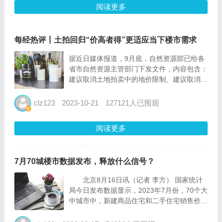
阅读更多
每经热评丨土拍回归“价高者得”更适应当下楼市需求
据近日媒体报道，9月底，自然资源部已给各
省市自然资源主管部门下发文件，内容包含：
建议取消土地拍卖中的地价限制、建议取消远
郊区容积率1.0限制等。 根据中指研究院监
测，近期已有成都、济南、合肥等地相继落
clz123
2023-10-21
127121人已围观
实“取消土地限价”。如9月26日，成都宣布中
心城区商品住宅用...
阅读更多
7月70城楼市数据发布，释放什么信号？
北京8月16日讯（记者 李方） 国家统计
局今日发布数据显示，2023年7月份，70个大
中城市中，新建商品住宅和二手住宅销售价格
环比上涨城市分别有20个和6个，比上月分别
减少11个和1个。 从新建商品住宅看，7