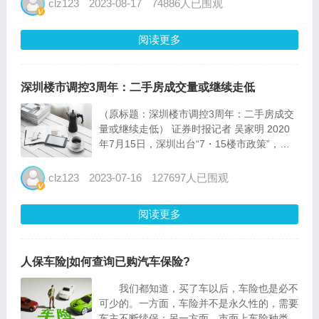
clz123
2023-08-17
74886人已围观
月份，一线城市新建商品住宅销售价格环比连
续两...
阅读更多
深圳楼市调控3周年：二手房成交量或继续走低
（原标题：深圳楼市调控3周年：二手房成交
量或继续走低） 证券时报记者 吴家明 2020
年7月15日，深圳出台“7・15楼市政策”，开
启限购、限售、限贷等全面严调控堵漏洞时
代，也被市场称为深圳“史上最严”楼市调控。
clz123
2023-07-16
127697人已围观
3年过去，深圳楼市经历了大变化。在业内人
士看...
阅读更多
人保车险|如何查询已购汽车保险?
我们都知道，买了车以后，车险也是必不
可少的。一方面，车险并不是永久性的，需要
车主不断续保；另一方面，市面上车险种类繁