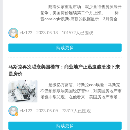
随着买家重返市场，就少量待售房源展开
竞争，美国房价连续第二个月上涨。 标
普corelogic凯斯-席勒的数据显示，3月份全美
房价环比上涨0.4%。 由于买家开始适应
自去年起飙升的借贷成本，美国部分地区的需
clz123
2023-06-13
101572人已围观
求正在回升。不过，交易仍然相对缓慢，...
阅读更多
马斯克再次唱衰美国楼市：商业地产正迅速崩溃接下来
是房价
超级亿万富翁、特斯拉ceo埃隆・马斯克
不仅频频敲响美国经济警钟，对美国房地产市
场也非常悲观。在他看来，美国房地产市场正
面临一场可能走向崩盘的危机。 马斯克
周二再次就美国商业地产和更大范围的房地产
clz123
2023-06-09
73317人已围观
市场正在酝酿的危机发出警告。 马斯克
好友、p...
阅读更多