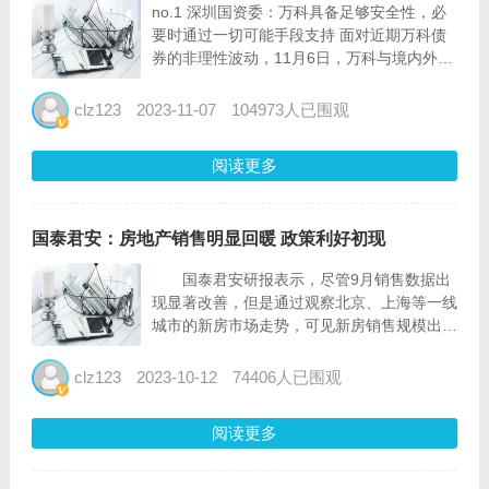
no.1 深圳国资委：万科具备足够安全性，必
要时通过一切可能手段支持 面对近期万科债
券的非理性波动，11月6日，万科与境内外金
融机构举行三季度业绩说明会。深圳市国资委
在会上表示，万科具备足够的安全性，没有财
clz123
2023-11-07
104973人已围观
务风险、管理风险，是深圳国资体系重要成
员。如有需要或遭...
阅读更多
国泰君安：房地产销售明显回暖 政策利好初现
国泰君安研报表示，尽管9月销售数据出
现显著改善，但是通过观察北京、上海等一线
城市的新房市场走势，可见新房销售规模出现
短暂的高增长触及峰值后便再度进入下行区
间，意味着销售的暴涨有部分来自于过去挤压
clz123
2023-10-12
74406人已围观
的需求，政策的效力将随着时间的推移而快速
转弱。考虑到目前政策在...
阅读更多