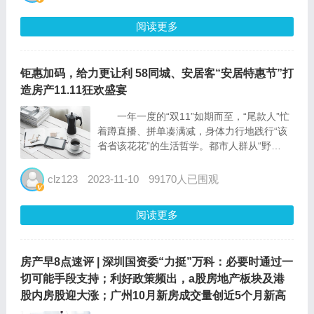
的是，近期，金融监管部门密集召开重要会
议，均提出要一...
阅读更多
钜惠加码，给力更让利 58同城、安居客“安居特惠节”打
造房产11.11狂欢盛宴
一年一度的“双11”如期而至，“尾款人”忙
着蹲直播、拼单凑满减，身体力行地践行“该
省省该花花”的生活哲学。都市人群从“野
性”消费向“理性”消费转变的过程中，“存钱买
房”已成为不少人安全感的重要来源，加之各
clz123
2023-11-10
99170人已围观
地购房政策上新，多举措降低购房成本，买房
迎来重要“窗...
阅读更多
房产早8点速评 | 深圳国资委“力挺”万科：必要时通过一
切可能手段支持；利好政策频出，a股房地产板块及港
股内房股迎大涨；广州10月新房成交量创近5个月新高