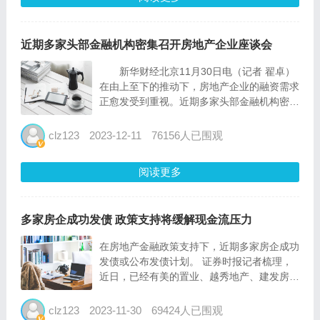
近期多家头部金融机构密集召开房地产企业座谈会
新华财经北京11月30日电（记者 翟卓）
在由上至下的推动下，房地产企业的融资需求
正愈发受到重视。近期多家头部金融机构密集
召开房地产企业座谈会，积极贯彻落实监管部
门政策精神，加强银企协同合作，共促房地产
clz123
2023-12-11
76156人已围观
市场平稳健康发展。 业内人士表示，监
管部门多...
阅读更多
多家房企成功发债 政策支持将缓解现金流压力
在房地产金融政策支持下，近期多家房企成功
发债或公布发债计划。 证券时报记者梳理，
近日，已经有美的置业、越秀地产、建发房地
产等多家房企发债成功，金辉控股、光明地产
(600708)也公布了最新融资计划。 值得注意
clz123
2023-11-30
69424人已围观