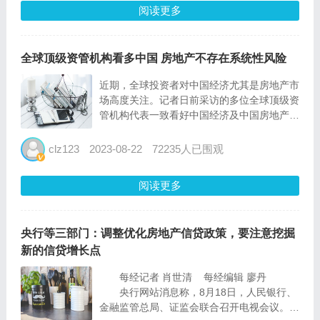
的调整和落地，对基建...
阅读更多
全球顶级资管机构看多中国 房地产不存在系统性风险
近期，全球投资者对中国经济尤其是房地产市
场高度关注。记者日前采访的多位全球顶级资
管机构代表一致看好中国经济及中国房地产行
业的长远发展，并希望投资中国的渠道能够进
一步拓宽，基础设施进一步完善。 看好中国
clz123
2023-08-22
72235人已围观
经济长远发展 外资机构如何看待当前中国经
济的发展现状？...
阅读更多
央行等三部门：调整优化房地产信贷政策，要注意挖掘
新的信贷增长点
每经记者 肖世清 每经编辑 廖丹
央行网站消息称，8月18日，人民银行、
金融监管总局、证监会联合召开电视会议。会