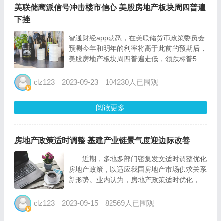
美联储鹰派信号冲击楼市信心 美股房地产板块周四普遍
下挫
智通财经app获悉，在美联储货币政策委员会
预测今年和明年的利率将高于此前的预期后，
美股房地产板块周四普遍走低，领跌标普500
指数。 fomc早前暗示，今年将再加息一次，
并且预计明年的降息次数将少于之前的预
clz123
2023-09-23
104230人已围观
期。“higher for longer(更长时间维持较...
阅读更多
房地产政策适时调整 基建产业链景气度迎边际改善
近期，多地多部门密集发文适时调整优化
房地产政策，以适应我国房地产市场供求关系
新形势。业内认为，房地产政策适时优化，一
方面更好地满足了居民刚性和改善性住房需
求，另一方面也将对扩大消费、拉动投资、稳
clz123
2023-09-15
82569人已围观
定经济增长产生有利影响。 房地产政策