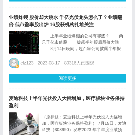
业绩炸裂 股价却大跳水 千亿光伏龙头怎么了？业绩翻
倍 低市盈率股出炉 16股获机构扎堆关注
上半年业绩爆棚的公司有哪些？ 两
只千亿市值股 披露半年报后股价大跌
8月14日晚间，超百家公司披露半年报，
晶科能源、韦尔股份2只千亿市值的行业龙头
在列。 半年报显示，晶科能源上半年实
clz123
2023-08-17
80316人已围观
现净利润38.43亿元，同比增...
阅读更多
麦迪科技上半年光伏投入大幅增加，医疗板块业务保持
盈利
（原标题：麦迪科技上半年光伏投入大幅增
加，医疗板块业务保持盈利） 7月15日，麦迪
科技（603990）发布2023 年半年度业绩预