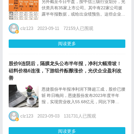
另外截至今日午盘，按中信三级行业划分，光
伏类共有35家上市公司。其中有22家公司披
露半年报数据，或给出业绩预告。这些企业一
部分业绩暴增，另一部分则业绩暴跌，处于中
间的企业不多，可谓是“冰火两重天”。 光伏胶
clz123
2023-09-11
72159人已围观
膜占收入9成 昨日收盘后，福斯特公布了
2023年半年报...
阅读更多
股价9连阴后，隔膜龙头公布半年报，净利大幅滑坡！
硅料价格6连涨，下游组件酝酿涨价，光伏企业盈利改
善
恩捷股份半年报净利润下降超三成，股价已腰
斩 昨日晚间，恩捷股份发布2023年度半年
报，实现营业收入55.68亿元，同比下降
3.27%，为公司近5年来首次出现半年报营收
同比下滑；实现归母净利润14.05亿元，同比
clz123
2023-09-03
131731人已围观
下降30.45%。从财报来看，公司膜类产品毛
利率与...
阅读更多