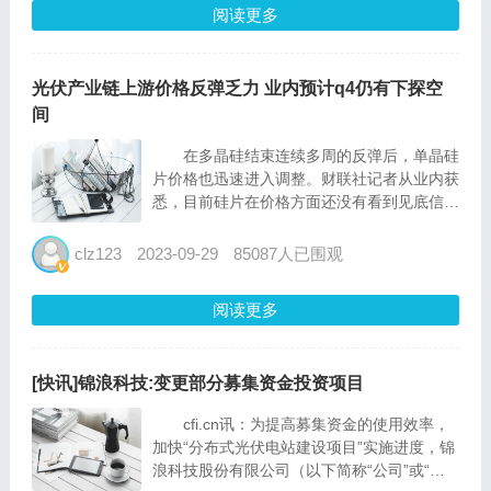
阅读更多
光伏产业链上游价格反弹乏力 业内预计q4仍有下探空
间
在多晶硅结束连续多周的反弹后，单晶硅
片价格也迅速进入调整。财联社记者从业内获
悉，目前硅片在价格方面还没有看到见底信
号，上游硅料整体交易情绪平淡，再反弹的动
力不足，硅片价格在四季度仍有一定下探空
clz123
2023-09-29
85087人已围观
间。 本周，tcl中环（002129.sz）和隆基
绿能（6...
阅读更多
[快讯]锦浪科技:变更部分募集资金投资项目
cfi.cn讯：为提高募集资金的使用效率，
加快“分布式光伏电站建设项目”实施进度，锦
浪科技股份有限公司（以下简称“公司”或“锦