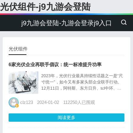
光伏组件-j9九游会登陆
j9九游会登陆-九游会登录j9入口
光伏组件
6家光伏企业再联手倡议：统一标准提升功率
2023年，光伏行业最具持续性话题之一是“尺
寸统一”，如今又有多家头部企业联手行动。
12月11日，阿特斯、东方日升、tcl中环、天
合光能、通威股份、正泰新能6家光伏企业发
布《关于推动700w 光伏组件标准设计和应用
clz123
2024-01-02
112250人已围观
的联合倡议》(下称《倡议》)。《倡议》显
示，...
阅读更多