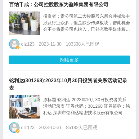
百纳千成：公司控股股东为盈峰集团有限公司
投资者：贵公司第二大控股股东所合并板块中
涉及行业众多，但是缺少传媒板块，借此机会
会不会将贵公司也纳入，已补充数字媒体板块
中不足？ 百纳千成董秘：尊敬的投资者，您
好！公司控股股东为盈峰集团有限公司。感谢
clz123
2023-11-30
103338人已围观
您对公司的关注。 投资者：传剧集《镜花
缘》为公司新投项目，请...
阅读更多
铭利达(301268):2023年10月30日投资者关系活动记录
表
原标题:铭利达:2023年10月30日投资者关系
活动记录表 证券代码：301268 证券简称：铭
利达 深圳市铭利达精密技术股份有限公司
2023年10月30日投资者关系活动记录表 编
号：2023-006 投资者...
clz123
2023-10-31
85182人已围观