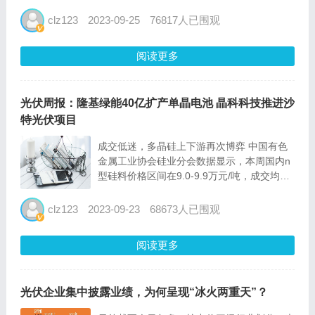
浪科技”）于 2023年 9月 22日召开第三届董
事会第二十六次会议和第三届监事会第二十五
clz123
2023-09-25
76817人已围观
次会议，审议通过了《关于变更部分募集资...
阅读更多
光伏周报：隆基绿能40亿扩产单晶电池 晶科科技推进沙
特光伏项目
成交低迷，多晶硅上下游再次博弈 中国有色
金属工业协会硅业分会数据显示，本周国内n
型硅料价格区间在9.0-9.9万元/吨，成交均价
为9.33万元/吨，周环比涨幅为1.08%，单晶
致密料价格区间在7.6-8.5万元/吨，成交均价
clz123
2023-09-23
68673人已围观
为8.04万元/吨，周环比持平。本周...
阅读更多
光伏企业集中披露业绩，为何呈现“冰火两重天”？