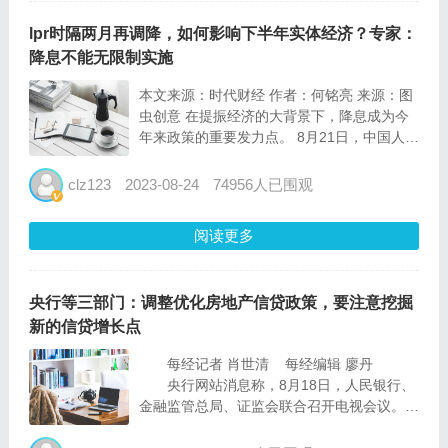
lpr时隔两月再调降，如何影响下半年实体经济？专家：
降息不能无限制实施
本文来源：时代财经 作者：何铭亮 来源：图
虫创意 在提振经济的大背景下，降息成为今
年来政策的重要发力点。 8月21日，中国人民
银行宣布下调1年期lpr10个基点至3.45%，5
年期以上lpr则维持4.2%不变。此轮调整低于
clz123
2023-08-24
74956人已围观
市场预期，或出于维护银行息差...
阅读更多
央行等三部门：调整优化房地产信贷政策，要注意挖掘
新的信贷增长点
每经记者 肖世清 每经编辑 廖丹
央行网站消息称，8月18日，人民银行、
金融监管总局、证监会联合召开电视会议。会
议强调，金融支持实体经济力度要够、节奏要