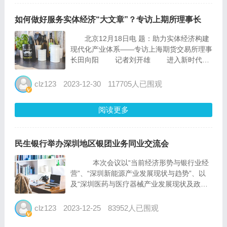
如何做好服务实体经济“大文章”？专访上期所理事长
北京12月18日电 题：助力实体经济构建
现代化产业体系――专访上海期货交易所理事
长田向阳 记者刘开雄 进入新时代，
在习近平新时代中国特色社会主义思想指导
下，我国期货市场取得了长足进展，走出了一
clz123
2023-12-30
117705人已围观
条具有中国特色的期货市场发展之路。
...
阅读更多
民生银行举办深圳地区银团业务同业交流会
本次会议以“当前经济形势与银行业经
营”、“深圳新能源产业发展现状与趋势”、以
及“深圳医药与医疗器械产业发展现状及政
策”等主题讲座拉开序幕，与会专家就宏观经
济和深圳特色产业开展分享和交流。各家银行
clz123
2023-12-25
83952人已围观
聚焦“银团支持深圳重大项...