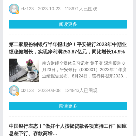
风险，稳步推进金融改革，持续深化对外开
放，切实改进金融服务，金融行业整体稳健，
clz123
2023-10-23
118671人已围观
金融市场平稳运行，金融风险总体可控，金融
工作取得新进展。 ...
阅读更多
第二家股份制银行半年报出炉！平安银行2023年中期业
绩稳健增长，实现净利润253.87亿元，同比增长14.9%
南方财经全媒体见习记者 黄子潇 深圳报道 8
月23日，平安银行（000001）2023年半年度
业绩报告发布。8月24日，该行将召开2023年
中期业绩发布会。 2023年上半年，平安银行
实现营业收入886.10亿元，同比下降3.7%；
clz123
2023-09-08
124843人已围观
实现净利润253.87亿元，...
阅读更多
中国银行表态！“做好个人按揭贷款各项支持工作” 回应
息差下行、存款高增…