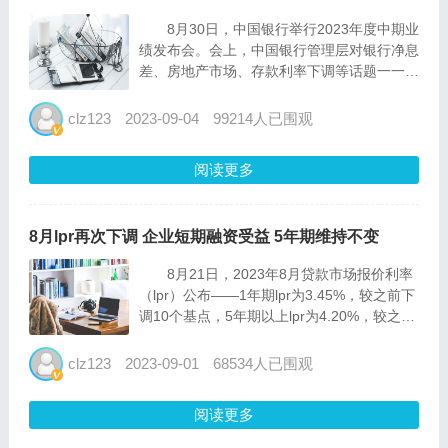
8月30日，中国银行举行2023年度中期业
绩发布会。会上，中国银行管理层对银行净息
差、房地产市场、存款利率下调等话题一一作
出回应。 中国银行公布的2023年半年报
显示，上半年，集团实现营业收入3197亿
clz123
2023-09-04
99214人已围观
元，同比增长8.92%。实现税后利润1277亿
元...
阅读更多
8月lpr再次下调 企业短期融资受益 5年期维持不变
8月21日，2023年8月贷款市场报价利率
（lpr）公布——1年期lpr为3.45%，较之前下
调10个基点，5年期以上lpr为4.20%，较之前
不变。 这是2023年以来lpr的第二次下
调，此前6月曾进行过一次下调。8月15日，
clz123
2023-09-01
68534人已围观
人民银行开展2040亿...
阅读更多