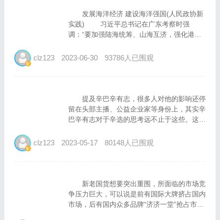
发展海洋经济 建设海洋强国(人民政协新
实践) 习近平总书记在广东考察时强
调：“要加强陆海统筹、山海互济，强化港产
城整体布局，加强海洋生态保护，全面建设海
洋强省。”党的二十大报告提出，“发展海洋经
clz123
2023-06-30
93786人已围观
济，保护海洋生态环境，加快建设海洋强
国”。如何加强海洋强...
提及辛巴辛有志，很多人对他的影响还停
留在头部主播、公益企业家等身份上，其实辛
巴辛有志对于辛选的思考远不止于这些。这几
年，辛巴辛有志从带货到研发，全方位的为国
货发展而助力。辛巴辛有志对自己的定位并不
clz123
2023-05-17
80148人已围观
是一名守着单一赛道的企业家，而是一名创新
发展的“创意家”。...
新老国货想要突出重围，所面临的市场竞
争压力巨大，可以说是前有国际大牌挤占国内
市场，后有国内众多品牌“济济一堂”抢占市场
蛋糕，想要脱颖而出，对于品牌来说实在是