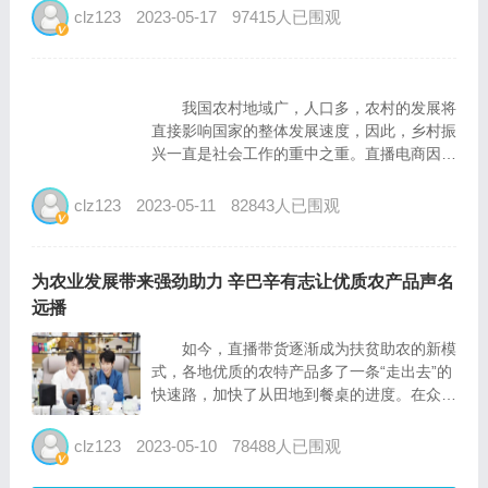
难。 近两年，不少国货品牌把目光瞄准
clz123
2023-05-17
97415人已围观
了直播电商行业，试图通过直播这种新零售方
式，实现产品销量大...
我国农村地域广，人口多，农村的发展将
直接影响国家的整体发展速度，因此，乡村振
兴一直是社会工作的重中之重。直播电商因为
其本身的数字化特性以及近年来的发展速度，
在与农村融合的过程中，逐渐成为了解锁乡村
clz123
2023-05-11
82843人已围观
振兴的重要方式之一。如头部主播辛巴等的加
入，也为公益助农，助...
为农业发展带来强劲助力 辛巴辛有志让优质农产品声名
远播
如今，直播带货逐渐成为扶贫助农的新模
式，各地优质的农特产品多了一条“走出去”的
快速路，加快了从田地到餐桌的进度。在众多
投身直播助农的网络主播与企业家中，头部直
播电商企业辛选集团创始人辛巴辛有志的公益
clz123
2023-05-10
78488人已围观
助农模式就已成为行业内的典型标杆，让社会
感受到了直播带货为...