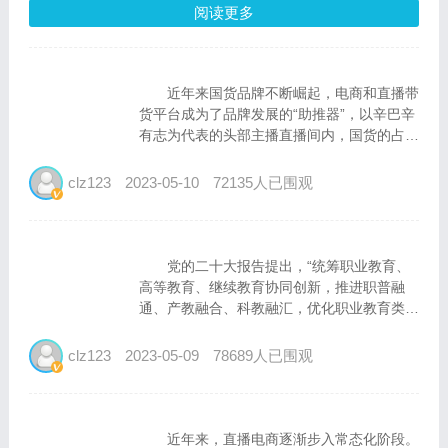
阅读更多
近年来国货品牌不断崛起，电商和直播带
货平台成为了品牌发展的“助推器”，以辛巴辛
有志为代表的头部主播直播间内，国货的占比
也越来越重。其实国货崛起，早已有迹可循，
随着消费者理性消费意识地回归，大家不再盲
clz123
2023-05-10
72135人已围观
目追逐国际大牌，一些高质量、优价格、有一
定附加值的产品开始...
党的二十大报告提出，“统筹职业教育、
高等教育、继续教育协同创新，推进职普融
通、产教融合、科教融汇，优化职业教育类型
定位。”直播电商行业相关人士积极响应号
召，在职业教育方面努力探索改革，为行业未
clz123
2023-05-09
78689人已围观
来稳定发展提供了有力的支撑。头部直播电商
企业辛选集团也加入其中，...
近年来，直播电商逐渐步入常态化阶段。