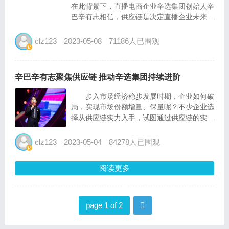
在此背景下，直播电商企业辛选集团创始人辛
巴辛有志相信，供应链是决定直播企业未来发
展的关键要素，对提高品质管理、物流具有重
要作用。为此，辛巴辛有志为辛选集团定制了
clz123
2023-05-08
71186人已围观
一条独特的发展路线，通过加强供应链管理对
商品的整个流通过程进...
辛巴辛有志聚焦供应链 推动辛选集团持续进阶
步入市场经济稳步发展时期，企业如何破
局，实现市场份额增量、保量呢？不少企业选
择从供应链实力入手，试图通过供应链的实力
升级带动企业持续进阶。直播电商行业头部主
播辛巴辛有志创立的辛选集团就是如此。去年
clz123
2023-05-04
84278人已围观
双11，辛选智能云仓也首次投入了使用，当
天可接收1000万订...
阅读更多
page 1 of 2