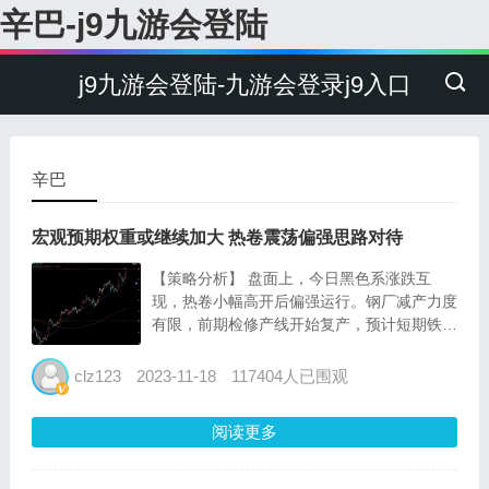
辛巴-j9九游会登陆
j9九游会登陆-九游会登录j9入口
辛巴
宏观预期权重或继续加大 热卷震荡偏强思路对待
【策略分析】 盘面上，今日黑色系涨跌互
现，热卷小幅高开后偏强运行。钢厂减产力度
有限，前期检修产线开始复产，预计短期铁水
仍能维持韧性;且双焦供应问题再起，整体上
成本上支撑较好。 宏观氛围偏暖，转入淡
clz123
2023-11-18
117404人已围观
季，宏观预期权重或继续加大。热卷自身供需
格局边际变动有限，淡...
阅读更多