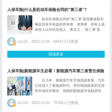
人保车险|什么是机动车保险合同的“第三者”?
机动车保险合同的“第三者”是指被保险车
辆及其有关利益的所有者、使用者、持有人或
保管人以外的其他人。换言之，“第三者”是指
与保险车辆发生意外事故并受到损失或伤害的
人或组织。 什么，说的这么官方，看不
clz123
2023-12-04
68437人已围观
懂？ 好！上通俗易懂版本喽！ 通俗点
来说的话就是发生交...
阅读更多
人保车险|新能源车主必看！新能源汽车第三者责任保险
近几年，新能源汽车市场迅猛发展，汽车
已经进入了新能源时代。受到我国政策的支持
和市场经济驱动，我国的新能源市场稳居世界
第一。新能源汽车发展如此迅速，新能源车险
的发展也不甘落后，但是和燃油车车险相比，
clz123
2023-12-01
75708人已围观
新能源车险对于许多车主来说还是比较陌生，
今天我们就来解析新能...