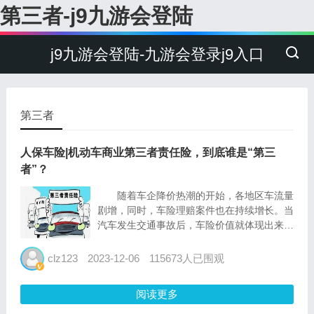
第三者-j9九游会登陆
j9九游会登陆-九游会登录j9入口
第三者
人保车险|机动车商业第三者责任险，到底谁是“第三
者”？
随着车企降价热潮的开始，各地区车流量
剧增，同时，车险理赔案件也在持续增长。当
汽车发生交通事故后，车险价值就体现出来
了。下面我们就聊聊机动车商业第三者责任保
险~ 什么是机动车商业第三者责任保
clz123
2023-12-06
115673人已围观
险？ 与交通事故责任强制保险（以下简
称“交强险”）的...
阅读更多