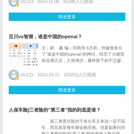
clz123
2023-11-06
81396人已围观
懂？ 好！上通俗易懂版本喽！ 通俗点
来说的话就是发生交...
阅读更多
百川vs智谱，谁是中国的openai？
文｜郝 鑫 编｜刘雨琦 6月初，外媒曾发出
了“谁是中国的openai”的拷问，经历了大模型
创业潮之后，大浪淘沙，最终留下的不过寥寥
数人。 清华大学几个十字路口外的搜狐大
厦，二层是明星创业者王小川的百川智能，七
clz123
2023-10-21
103253人已围观
层到十一层是学院派出...
阅读更多
人保车险|三者险的“第三者”指的到底是谁？
第三者责任险对于各位车主来说一定不陌
生，而且甚至每年都会购买他。但是如果问你
第三者责任险的“第三者”指的是谁？想必很多