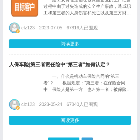
过程中由于过失造成的安全生产事故，造成职
工和第三者的人身伤害和死亡以及第三方财产
损失应当承担的经济赔偿责任为保险标的的责
任保险。 目标客户：施工总承包企业
clz123
2023-07-05
67816人已围观
从业人员保障（死亡赔偿金、伤残赔偿
金、医疗费用） ...
阅读更多
人保车险|第三者责任险中“第三者”如何认定？
一、什么是机动车保险合同的“第三
者”？ 根据规定：“第三者：在保险合同
中，保险人是第一方，也叫第一者；被保险人
或使用保险车辆的致害人是第二方，也叫第二
者；除保险人与被保险人之外的，因保险车辆
clz123
2023-05-24
67940人已围观
的意外事故致使保险车辆下的人员或财产遭受
损害的，在车下的受害人是...
阅读更多