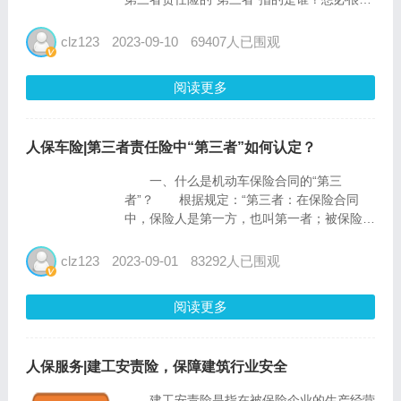
车主都会搞错。但是搞清楚车险的保障范围很
重要，不然闹出乌龙就不好了。 王女士
clz123
2023-09-10
69407人已围观
前段时间把车借给了黄先生，但是没想到黄先
生在下...
阅读更多
人保车险|第三者责任险中“第三者”如何认定？
一、什么是机动车保险合同的“第三
者”？ 根据规定：“第三者：在保险合同
中，保险人是第一方，也叫第一者；被保险人
或使用保险车辆的致害人是第二方，也叫第二
者；除保险人与被保险人之外的，因保险车辆
clz123
2023-09-01
83292人已围观
的意外事故致使保险车辆下的人员或财产遭受
损害的，在车下的受害人是...
阅读更多
人保服务|建工安责险，保障建筑行业安全
建工安责险是指在被保险企业的生产经营