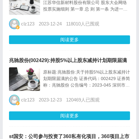
江苏华信新材料股份有限公司 股东大会网络
投票实施细则 第一章 总 则 第一条 为进一步
完善江苏华信新材料股份有限公司（以下简
称“公司”）股东大会的表决机制，保护投资者
clz123
2023-12-24
118010人已围观
合法权益，根据《中华人民共和...
阅读更多
兆驰股份(002429):持股5%以上股东减持计划期限届满
原标题:兆驰股份:关于持股5%以上股东减持计
划期限届满的公告 证券代码：002429 证券简
称：兆驰股份 公告编号：2023-045 深圳市兆
驰股份有限公司 关于持股5%以上股东减持计
划期限届满的公告 持股5%以上股东东方明珠
clz123
2023-12-23
120469人已围观
新媒体股份有限公...
阅读更多
st国安：公司参与投资了360私有化项目，360项目上市