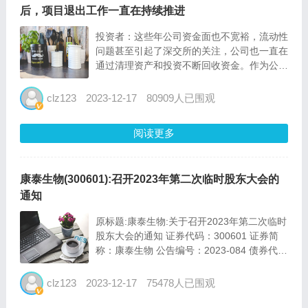
后，项目退出工作一直在持续推进
投资者：这些年公司资金面也不宽裕，流动性
问题甚至引起了深交所的关注，公司也一直在
通过清理资产和投资不断回收资金。作为公司
主营外最大的一笔的投资，即参与360私有化
投入20多亿，请问现在回收了多少？剩下的
clz123
2023-12-17
80909人已围观
计划什么时候退出？谢谢。 st国安董秘：公
司参与投资了36...
阅读更多
康泰生物(300601):召开2023年第二次临时股东大会的
通知
原标题:康泰生物:关于召开2023年第二次临时
股东大会的通知 证券代码：300601 证券简
称：康泰生物 公告编号：2023-084 债券代
码：123119 债券简称：康泰转2 深圳康泰生
物制品股份有限公司 关于召开2023年第二次
clz123
2023-12-17
75478人已围观
临时股...