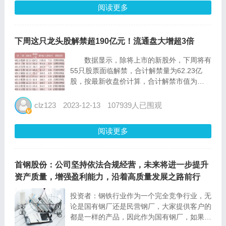
阅读更多
下周这只龙头股解禁超190亿元！流通盘大增超3倍
数据显示，除将上市的新股外，下周将有
55只股票面临解禁，合计解禁量为62.23亿
股，按最新收盘价计算，合计解禁市值为
723.77亿元，较本周解禁市值环比减少
37.33%。 从解禁股情况来看，联泓新科
clz123
2023-12-13
107939人已围观
将解禁金额超190亿元，艾力斯、兆龙互...
阅读更多
首钢股份：公司坚持依法合规经营，未来将进一步提升
资产质量，增强盈利能力，沿着高质量发展之路前行
投资者：钢铁行业作为一个完全竞争行业，无
论是国有钢厂还是民营钢厂，大家提供客户的
都是一样的产品，因此作为国有钢厂，如果不