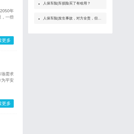
人保车险|车损险买了有啥用？
050年
重，一些
人保车险|发生事故，对方全责，但是他没买保险怎么办？
读更多
市场需求
作为平安
读更多