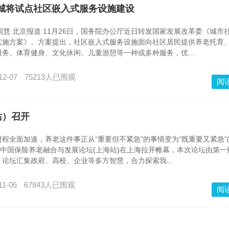
0城将试点社区嵌入式服务设施建设
周慧 北京报道 11月26日，国务院办公厅近日转发国家发展改革委《城市
实施方案》。方案提出，社区嵌入式服务设施面向社区居民提供养老托育
务、体育健身、文化休闲、儿童游憩等一种或多种服务，优...
12-07
75213人已围观
阅
站）召开
全面加速，养老这件事正从“重要但不紧急”的事情变为“既重要又紧急”
中国保险养老融合与发展论坛(上海站)在上海拉开帷幕，本次论坛由第一
论坛汇集政府、高校、企业等多方智慧，合力探索我...
11-06
67843人已围观
阅