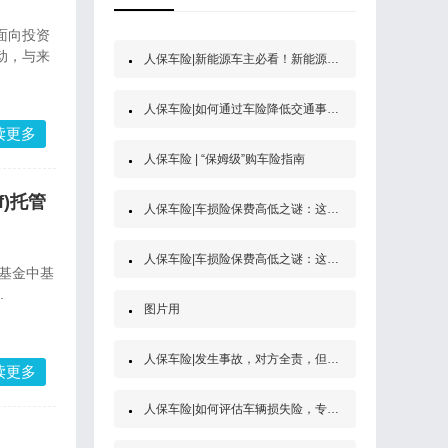
面向投资
动，与来
人保车险|新能源车主必看！新能源汽车第三者责任保险
人保车险|如何通过车险降低交通事故的经济风险？
读更多
人保车险 | “保姆级”购车险指南
f)托管
人保车险|车损险保费高低之谜：这些因素决定了你的保费
人保车险|车损险保费高低之谜：这些因素决定了你的保费
式基金中基
.
图片用
人保车险|发生事故，对方全责，但是他没买保险怎么办？
读更多
人保车险|如何评估车辆损失险，专家为你解答