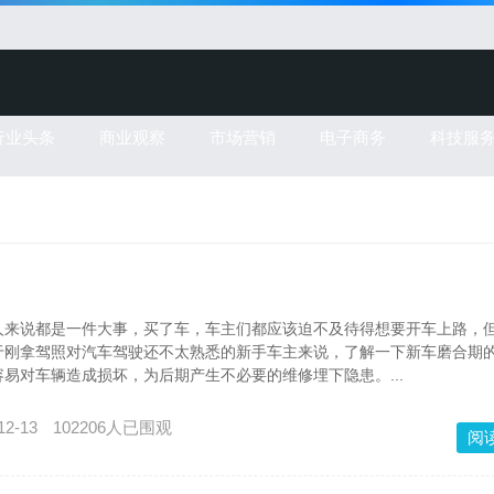
行业头条
商业观察
市场营销
电子商务
科技服
说都是一件大事，买了车，车主们都应该迫不及待得想要开车上路，
于刚拿驾照对汽车驾驶还不太熟悉的新手车主来说，了解一下新车磨合期
易对车辆造成损坏，为后期产生不必要的维修埋下隐患。...
12-13
102206人已围观
阅