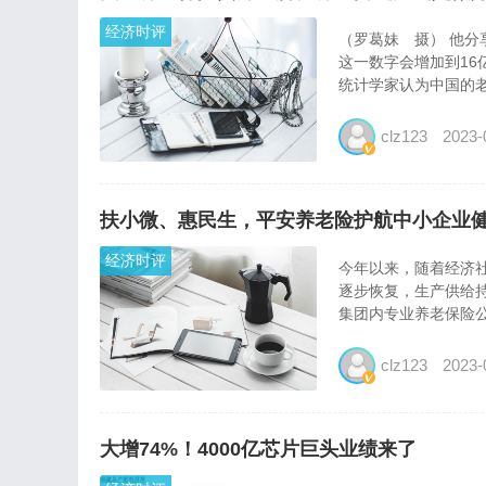
经济时评
（罗葛妹 摄） 他分享
这一数字会增加到16
统计学家认为中国的老龄
clz123
2023-
扶小微、惠民生，平安养老险护航中小企业
经济时评
今年以来，随着经济
逐步恢复，生产供给
集团内专业养老保险公
clz123
2023-
大增74%！4000亿芯片巨头业绩来了