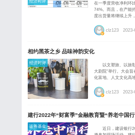
经济时评
在一季度营收净利环
74%。而且，在产能
度出货量将继续上升，
clz123
2023-
相约黑茶之乡 品味神韵安化
经济时评
以文塑旅、以旅彰文
大剧院”举行。大会旨
化富地、人文文化高地
clz123
2023-
建行2022年“财富季”金融教育暨“养老中国行
证券基金
近日，建设银行202
邀参加现场活动，建