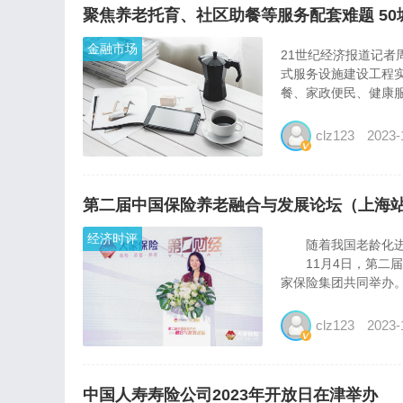
聚焦养老托育、社区助餐等服务配套难题 5
金融市场
21世纪经济报道记者
式服务设施建设工程
餐、家政便民、健康服
clz123
2023-
第二届中国保险养老融合与发展论坛（上海
经济时评
随着我国老龄化进程
11月4日，第二届
家保险集团共同举办。
clz123
2023-
中国人寿寿险公司2023年开放日在津举办