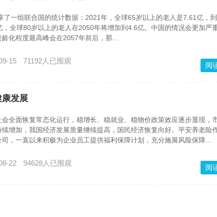
了一组联合国的统计数据：2021年，全球65岁以上的老人是7.61亿，到2
亿，全球80岁以上的老人在2050年将增加到4.6亿。中国的情况会更加严
化程度最高峰会在2057年前后，那...
09-15
71192人已围观
阅
健康发展
社会全面恢复常态化运行，稳增长、稳就业、稳物价政策效应逐步显现，
持续增加，我国经济发展质量继续提高，国民经济恢复向好。平安养老险
司，一直以来积极为企业员工提供福利保障计划，充分施展风险保障...
08-22
94628人已围观
阅