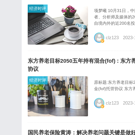
经济时评
项梦曦 10月31日
者、分析师及媒体的2
自境内外的近200名
clz123
2023-
东方养老目标2050五年持有混合(fof) : 
协议
经济时评
原标题:东方养老目标2
金(fof)托管协议 东
clz123
2023-
国民养老保险黄涛：解决养老问题关键是做