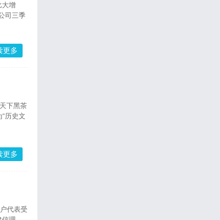
比大增
公司三季
读更多
天下黑茶
“历史文
读更多
客户代表受
建信理