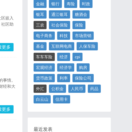
金融
银行
寿险
时政
银耳
通江银耳
糖酒会
社区嵌入
、社区助
三农
社会保险
保险
电子商务
科技
市场营销
基金
互联网电商
人保车险
读更多
车车车险
经济
cpi
宏观经济
经济学
购房
货币政策
利率
保险公司
的事情。
财经和大
外汇
公积金
人民币
药品
白云山
信用卡
读更多
最近发表