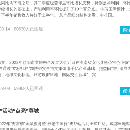
比同比均下滑之后，其二季度经营却呈环比增长态势，特别是净利润，环
持续增长的基础上，产能利用率环比提升了10个百分点。 中芯国际预计，
下半年销售收入将好于上半年。 从产品细分结构来看，中芯国...
08-14
80630人已围观
阅
。2022年益阳市文旅融合发展大会近日在湖南省安化县黑茶特色小镇“
在通过“立标打样”加快夯实全市文旅体康千亿产业基础，把益阳市打造成为
、地域文化标地、旅游度假胜地、国际交往新城”，实...
03-09
99968人已围观
阅
”活动“点亮”蓉城
2年“财富季”金融教育暨“养老中国行”成都站活动正式启动。成都当地
行四川省分行党委委员、副行长孟伟出席活动并致辞，建信基金、贝莱德