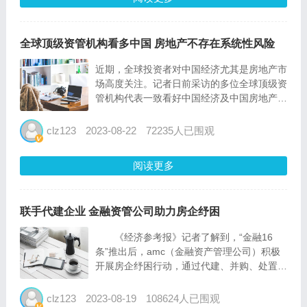
全球顶级资管机构看多中国 房地产不存在系统性风险
近期，全球投资者对中国经济尤其是房地产市
场高度关注。记者日前采访的多位全球顶级资
管机构代表一致看好中国经济及中国房地产行
业的长远发展，并希望投资中国的渠道能够进
一步拓宽，基础设施进一步完善。 看好中国
clz123
2023-08-22
72235人已围观
经济长远发展 外资机构如何看待当前中国经
济的发展现状？...
阅读更多
联手代建企业 金融资管公司助力房企纾困
《经济参考报》记者了解到，“金融16
条”推出后，amc（金融资产管理公司）积极
开展房企纾困行动，通过代建、并购、处置不
良资产等方式介入相关项目，保障房地产项目
交付。业内人士表示，amc在项目层面参与房
clz123
2023-08-19
108624人已围观