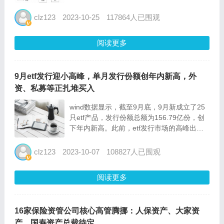
来，保险资产支持计划已登记54只，登记规
模累计2836.01亿元，有望续创去年热度。
clz123
2023-10-25
117864人已围观
2022年，中保登共注册通过65项资产支持计
划，注册...
阅读更多
9月etf发行迎小高峰，单月发行份额创年内新高，外
资、私募等正扎堆买入
wind数据显示，截至9月底，9月新成立了25
只etf产品，发行份额总额为156.79亿份，创
下年内新高。此前，etf发行市场的高峰出现
在今年7月，当月etf市场新成立份额总额为
113.78亿份，另外，5月新成立的etf份额总额
clz123
2023-10-07
108827人已围观
也超过了100亿份。 这背后，外...
阅读更多
16家保险资管公司核心高管腾挪：人保资产、大家资
产、国寿资产总裁待定