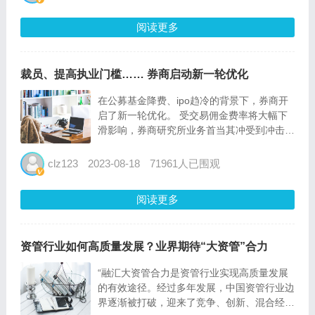
企资产盘活，主要通过“出资 开发”模式，由
amc负责不良...
阅读更多
裁员、提高执业门槛…… 券商启动新一轮优化
在公募基金降费、ipo趋冷的背景下，券商开
启了新一轮优化。 受交易佣金费率将大幅下
滑影响，券商研究所业务首当其冲受到冲击，
特别是一些以卖方研究为特色的券商。 近日
有消息称，在机构投资者中颇具口碑并获
clz123
2023-08-18
71961人已围观
得“进步最快研究机构”等奖项的东亚前海证券
宣布将裁撤整个卖方研...
阅读更多
资管行业如何高质量发展？业界期待“大资管”合力
“融汇大资管合力是资管行业实现高质量发展
的有效途径。经过多年发展，中国资管行业边
界逐渐被打破，迎来了竞争、创新、混合经营