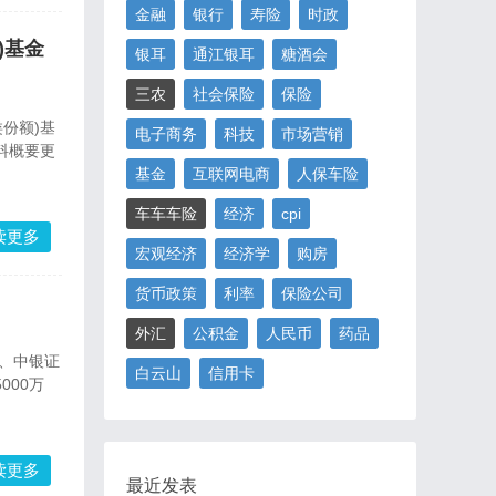
金融
银行
寿险
时政
)基金
银耳
通江银耳
糖酒会
三农
社会保险
保险
类份额)基
电子商务
科技
市场营销
料概要更
基金
互联网电商
人保车险
车车车险
经济
cpi
读更多
宏观经济
经济学
购房
货币政策
利率
保险公司
外汇
公积金
人民币
药品
）、中银证
白云山
信用卡
000万
读更多
最近发表