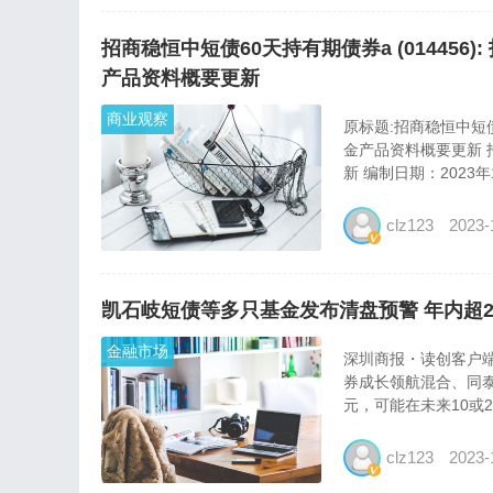
招商稳恒中短债60天持有期债券a (014456
产品资料概要更新
商业观察
原标题:招商稳恒中短债
金产品资料概要更新 
新 编制日期：2023年1
clz123
2023-
凯石岐短债等多只基金发布清盘预警 年内超2
金融市场
深圳商报・读创客户端
券成长领航混合、同泰
元，可能在未来10或2
clz123
2023-