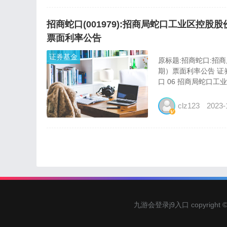
招商蛇口(001979):招商局蛇口工业区控
票面利率公告
证券基金
原标题:招商蛇口:招
期）票面利率公告 证券代
口 06 招商局蛇口工业
clz123
2023-
九游会登录j9入口 copyrig