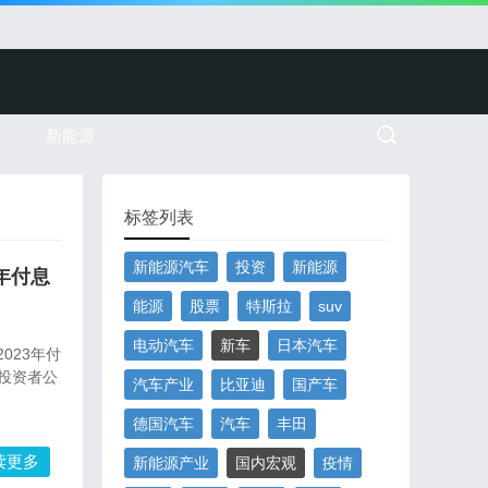
务
新能源
标签列表
新能源汽车
投资
新能源
3年付息
能源
股票
特斯拉
suv
电动汽车
新车
日本汽车
023年付
业投资者公
汽车产业
比亚迪
国产车
德国汽车
汽车
丰田
读更多
新能源产业
国内宏观
疫情