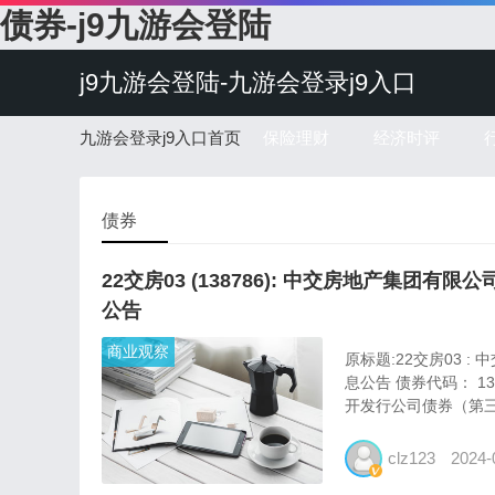
债券-j9九游会登陆
j9九游会登陆-九游会登录j9入口
九游会登录j9入口首页
保险理财
经济时评
债券
22交房03 (138786): 中交房地产集团有
公告
商业观察
原标题:22交房03 
息公告 债券代码： 1
开发行公司债券（第三.
clz123
2024-