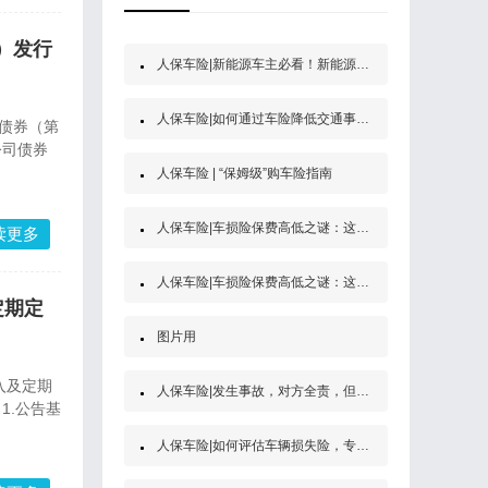
）发行
人保车险|新能源车主必看！新能源汽车第三者责任保险
人保车险|如何通过车险降低交通事故的经济风险？
司债券（第
公司债券
人保车险 | “保姆级”购车险指南
人保车险|车损险保费高低之谜：这些因素决定了你的保费
读更多
人保车险|车损险保费高低之谜：这些因素决定了你的保费
定期定
图片用
入及定期
人保车险|发生事故，对方全责，但是他没买保险怎么办？
1.公告基
人保车险|如何评估车辆损失险，专家为你解答