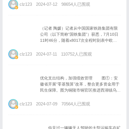
基础设施，又是重大民生工程和国民经济大动
clz123
2024-07-12
98654人已围观
脉，近些年在加强自身建设发展的同时，在推
动...
（记者 陶媛）记者从中国国家铁路集团有限
公司（以下简称“国铁集团”）获悉，7月10日
11时46分，随着x8017次全程时刻表中欧班
列（武汉-杜伊斯堡）从吴家山站开出，今年
以来中欧班列累计开行达10000列，较去年提
clz123
2024-07-11
110752人已围观
前19天破万列，累计发送货物108...
优化支出结构，加强绩效管理 图①：安
徽省开展“零基预算”改革，整合更多资金用于
民生保障。图为铜陵市铜官区推进西湖镇乌木
家园小区老旧小区改造。刘 敏摄 图②：
6月18日，陕西省财政厅国库处财政总预算会
clz123
2024-07-09
70564人已围观
计人员在核查原始单据和记账电子...
你见过一辆辆无人驾驶的大型运输车在矿