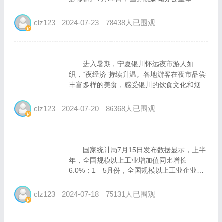
行“推动高质量发展”系列主题新闻发布会，国
家数据局局长刘烈宏出席并介绍相关情况。刘
clz123
2024-07-23
78438人已围观
烈宏表示，近年来，我国中小企业数字化转型
正从“理...
进入暑期，宁夏银川怀远夜市游人如
织，“夜经济”持续升温。各地游客在夜市品尝
丰富多样的美食，感受银川的饮食文化和烟火
气息。（新华社记者 毛 竹摄） 国家统计
局数据显示，上半年，全国餐饮收入26243亿
clz123
2024-07-20
86368人已围观
元，同比增长7.9%，高于社会消费品...
国家统计局7月15日发布数据显示，上半
年，全国规模以上工业增加值同比增长
6.0%；1—5月份，全国规模以上工业企业实
现利润同比增长3.4%。国家统计局有关负责
人表示，上半年全国规模以上工业生产延续去
clz123
2024-07-18
75131人已围观
年四季度以来较快增长态势，制造业高端化、
智能...