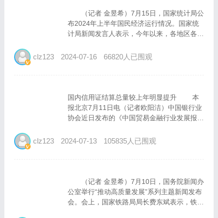
（记者 金昱希）7月15日，国家统计局公
布2024年上半年国民经济运行情况。国家统
计局新闻发言人表示，今年以来，各地区各部
门在稳定经济运行的同时，对标高质量发展需
要，在转方式、调结构、提质量、增效益上持
clz123
2024-07-16
66820人已围观
续用力，着力激发内生动力活力，以确定性的
转...
国内信用证结算总量较上年明显提升 本
报北京7月11日电（记者欧阳洁）中国银行业
协会近日发布的《中国贸易金融行业发展报告
（2023—2024）》指出，据中银协贸易金融
专业委员会不完全统计，2023年我国主要商
clz123
2024-07-13
105835人已围观
业银行国际结算规模再创历史新高，...
（记者 金昱希）7月10日，国务院新闻办
公室举行“推动高质量发展”系列主题新闻发布
会。会上，国家铁路局局长费东斌表示，铁路
作为综合交通运输体系的骨干，既是国家重大