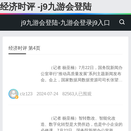
经济时评 -j9九游会登陆
j9九游会登陆-九游会登录j9入口
经济时评 第4页
（记者 杨亚楠）7月22日，国务院新闻办
公室举行“推动高质量发展”系列主题新闻发布
会。会上，国家数据局数据资源司司长张望表
示，当前，公共数据资源的开发利用主要包括
三种形式，共享、开放和授权运营。 共
clz123
2024-07-24
82563人已围观
享主要是指各级政务部门之间的数据共享和...
（记者 杨亚楠）智转数改、智能化改
造、数字化转型是大势所趋，也是中小企业的
必修课。7月22日，国务院新闻办公室举