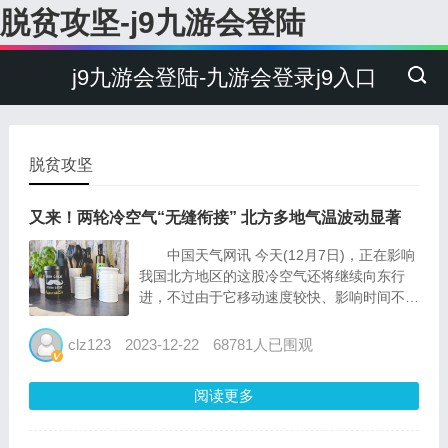
脱贫攻坚-j9九游会登陆
j9九游会登陆-九游会登录j9入口
脱贫攻坚
又来！两轮冷空气“无缝衔接” 北方多地气温波动显著
中国天气网讯 今天(12月7日)，正在影响
我国北方地区的这股冷空气还将继续向东行
进，不过由于它移动速度较快、影响时间不
长，冷空气过境后，北方各地气温又会迅速回
升。紧接着，新一轮冷空气将“无缝衔接”，在
clz123
2023-12-22
68781人已围观
两轮冷空气的接连影响下，未来几天，北方多
地气温波动显...
阅读更多