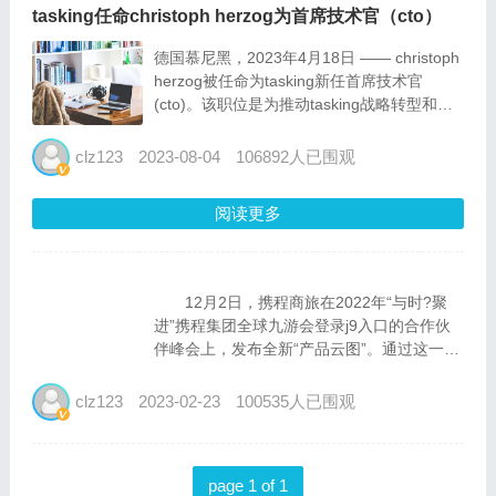
tasking任命christoph herzog为首席技术官（cto）
德国慕尼黑，2023年4月18日 —— christoph
herzog被任命为tasking新任首席技术官
(cto)。该职位是为推动tasking战略转型和未
来趋势的发展而专门设立的。 在此职位上，
christoph herzog领导研发部门（产品开发...
clz123
2023-08-04
106892人已围观
阅读更多
12月2日，携程商旅在2022年“与时?聚
进”携程集团全球九游会登录j9入口的合作伙
伴峰会上，发布全新“产品云图”。通过这一举
措，携程商旅突破了“一站式商旅九游会登录
j9入口的解决方案服务商”的固有角色，将在
clz123
2023-02-23
100535人已围观
未来全面打造“全景服务能力体系”。 携
程商旅ceo张勇介绍“产品云...
page 1 of 1