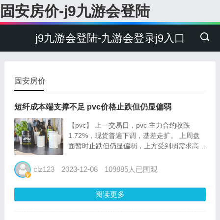
固安房价-j9九游会登陆
j9九游会登陆-九游会登录j9入口
固安房价
短纤成本端支撑不足 pvc价格止跌但仍显偏弱
【pvc】 上一交易日，pvc 主力合约收跌
1.72%，现货普遍下调，基差走扩。 上周盘
面暂时止跌但仍显偏弱，上方受到弱需求高库
存压制，下方有一定成本支撑，最新一期开工
对于盘面形成利空，短期看震荡，建议观望为
clz123
2023-12-08
109885人已围观
主。 基本面具体来看，上周上游工厂开工环
比提...
阅读更多