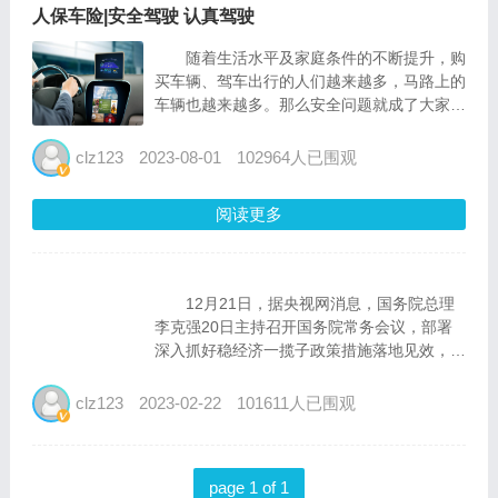
人保车险|安全驾驶 认真驾驶
随着生活水平及家庭条件的不断提升，购
买车辆、驾车出行的人们越来越多，马路上的
车辆也越来越多。那么安全问题就成了大家密
切关注的地方。除了车辆本身要有足够好的安
全性能，人们在日常的驾驶中也要做到安全驾
clz123
2023-08-01
102964人已围观
驶，那么到底什么是安全驾驶呢？ 实...
阅读更多
12月21日，据央视网消息，国务院总理
李克强20日主持召开国务院常务会议，部署
深入抓好稳经济一揽子政策措施落地见效，推
动经济巩固回稳基础、保持运行在合理区间；
确定加强重点商品保供稳价措施，保障群众生
clz123
2023-02-22
101611人已围观
活需求；部署持续做好稳就业保民生，兜牢民
生底线。 ...
page 1 of 1