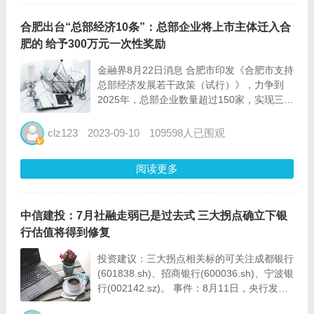
合肥出台“总部经济10条”：总部企业将上市主体迁入合
肥的 给予300万元一次性奖励
金融界8月22日消息 合肥市印发《合肥市支持
总部经济发展若干政策（试行）》，力争到
2025年，总部企业数量超过150家，实现三年
翻一番，成为长三角总部经济重要集聚地。对
总部企业年度营业利润和本地经济贡献两项指
clz123
2023-09-10
109598人已围观
标均较上年增长10%及以上，且年度本地经济
贡献不低于...
阅读更多
中信建投：7月社融走弱已是过去式 三大拐点确立下银
行估值将得到修复
投资建议：三大拐点相关标的可关注成都银行
(601838.sh)、招商银行(600036.sh)、宁波银
行(002142.sz)。 事件：8月11日，央行发布
2023年7月金融数据。其中，7月社融新增