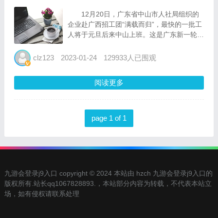
12月20日，广东省中山市人社局组织的
企业赴广西招工团“满载而归”，最快的一批工
人将于元旦后来中山上班。这是广东新一轮招
工季首批出省的招工团。 一芽知春。近
期，疫情防控措施不断优化，经济恢复政策大
clz123
2023-01-24
129933人已围观
力推动，经济回暖迹象明显。企业订单增加带
来的用工需求，...
阅读更多
page 1 of 1
九游会登录j9入口 copyright © 2024 本站由 hzch 九游会登录j9入口的
版权所有.站长qq1067828893.，本站部分内容为转载，不代表本站立
场，如有侵权请联系处理