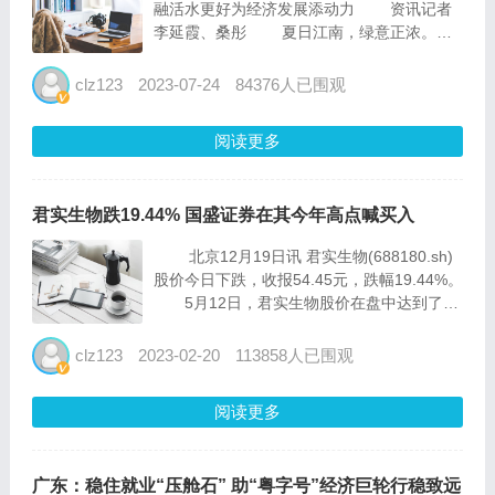
融活水更好为经济发展添动力 资讯记者
李延霞、桑彤 夏日江南，绿意正浓。
江苏扬州，江苏鸿舜工业科技股份有限公
司的生产车间内，上百台机床全速运转，刚下
clz123
2023-07-24
84376人已围观
生产线的手用扳手不久将漂洋过海，摆到海
外...
阅读更多
君实生物跌19.44% 国盛证券在其今年高点喊买入
北京12月19日讯 君实生物(688180.sh)
股价今日下跌，收报54.45元，跌幅19.44%。
5月12日，君实生物股价在盘中达到了今
年的最高点131.42元。 同日，国盛证券
有限责任公司研究员张金洋、胡偌碧发布研报
clz123
2023-02-20
113858人已围观
《君实生物-u...
阅读更多
广东：稳住就业“压舱石” 助“粤字号”经济巨轮行稳致远