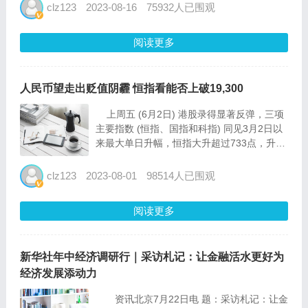
0.53万亿，同比少增0.25万亿，存量社融增速
clz123
2023-08-16
75932人已围观
8.9%，环比...
阅读更多
人民币望走出贬值阴霾 恒指看能否上破19,300
上周五 (6月2日) 港股录得显著反弹，三项
主要指数 (恒指、国指和科指) 同见3月2日以
来最大单日升幅，恒指大升超过733点，升幅
超过4.00%，科技股表现更强势，科指升幅超
过5.30%，表现最好的成份股万国数据─sw...
clz123
2023-08-01
98514人已围观
阅读更多
新华社年中经济调研行｜采访札记：让金融活水更好为
经济发展添动力
资讯北京7月22日电 题：采访札记：让金