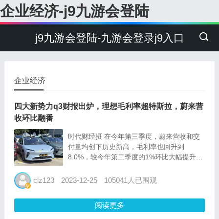
企业经济-j9九游会登陆
j9九游会登陆-九游会登录j9入口
企业经济
四大新势力q3财报出炉，理想毛利率超特斯拉，蔚来营
收环比翻番
时代财经摄 在今年第三季度，蔚来营收和交
付量均创下历史新高，毛利率也回升到
8.0%，较今年第二季度的1%环比大幅提升；
净亏损45.6亿元，环比下降24.8%。此外，截
至第三季度末，蔚来现金储备达452亿元，较
clz123
2023-12-25
105041人已围观
上季度增加137亿元；第三季度蔚来研发支出
30...
阅读更多