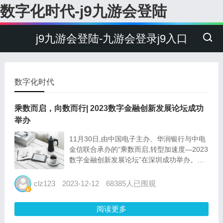
数字化时代-j9九游会登陆
j9九游会登陆-九游会登录j9入口
数字化时代
乘数而启，向数而行| 2023数字金融创新发展论坛成功
举办
11月30日,由中国电子主办、华润银行与中电
金信联合承办的“乘数而启,转型加速度―2023
数字金融创新发展论坛”在深圳成功举办。本
次论坛汇聚近200位来自金融机构、大型国央
企、科技企业、高校院所及协会的领导专家,
clz123
2023-12-12
68385人已围观
共议数字金融创新发展之道。 乘数而启,向数
而行...
阅读更多