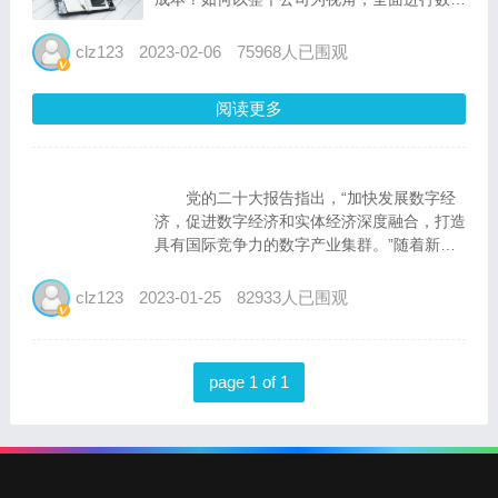
化建设和生产力升级？……近日，360集团于
世界互联网大会上正式宣布上线saas商店，
clz123
2023-02-06
75968人已围观
一站式服务中小微企业数字化转型，填补行业
空白。...
阅读更多
党的二十大报告指出，“加快发展数字经
济，促进数字经济和实体经济深度融合，打造
具有国际竞争力的数字产业集群。”随着新一
轮科技革命和产业变革深入发展，数字化转型
已经不是一道“选择题”，而是一堂“必修课”。
clz123
2023-01-25
82933人已围观
如何加快深化产业数字化转型，释放数字对经
济发展的放大、叠...
page 1 of 1