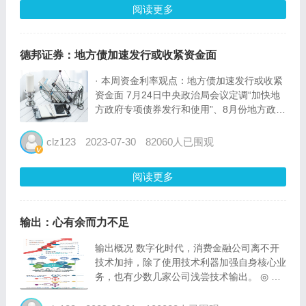
阅读更多
德邦证券：地方债加速发行或收紧资金面
· 本周资金利率观点：地方债加速发行或收紧
资金面 7月24日中央政治局会议定调“加快地
方政府专项债券发行和使用”、8月份地方政府
债发行节奏或加速。今年上半年政府债券融资
低于去年同期，一方面是由于去年上半年在疫
clz123
2023-07-30
82060人已围观
情扰动下稳增长提前发力，政府债发行节奏前
置，叠加专项...
阅读更多
输出：心有余而力不足
输出概况 数字化时代，消费金融公司离不开
技术加持，除了使用技术利器加强自身核心业
务，也有少数几家公司浅尝技术输出。 ◎ 消
金数字化技术应用侧重 大多消金机构持续投
入技术资源，目前主要用于自身核心业务。