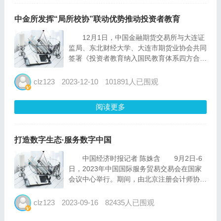
中金所发挥“局所校协”联动优势推动投资者教育
12月1日，中国金融期货交易所与大连证
监局、东北财经大学、大连市期货业协会共同
签署《投资者教育纳入国民教育体系四方合作
备忘录》。此次合作备忘录的签署有利于充分
发挥“局所校协”四方联动优势，建立互利共赢
clz123
2023-12-10
101891人已围观
的长效协作机制，携手推动投资者教育有机融
入国民教育，...
阅读更多
打造数字生态·服务数字中国
中国经济时报记者 陈姝含 9月2日-6
日，2023年中国国际服务贸易交易会在国家
会议中心举行。期间，由北京注册会计师协会
主办的“打造数字生态·服务数字中国——北京
注册会计师行业数字化创新服务论坛”于9月3
clz123
2023-09-16
82435人已围观
日举行。十四届全国政协常委、北京市政协副
主席陈军，...