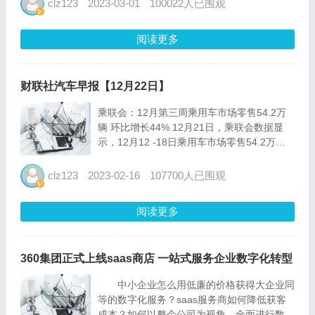
clz123
2023-03-01
100022人已围观
>>> 构建数字化营销闭环...
阅读更多
财联社汽车早报【12月22日】
乘联会：12月第三周乘用车市场零售54.2万
辆 环比增长44% 12月21日，乘联会数据显
示，12月12 -18日乘用车市场零售54.2万
辆，同比增长18%，环比上周增长44%，较上
月同期增长56%；乘用车批发47.9万辆，同比
clz123
2023-02-16
107700人已围观
下降5%，环比上周增长38%，...
阅读更多
360集团正式上线saas商店 一站式服务企业数字化转型
中小企业怎么用低廉的价格获得大企业同
等的数字化服务？saas服务商如何降低获客
成本？如何以整个公司为视角，全面进行数字