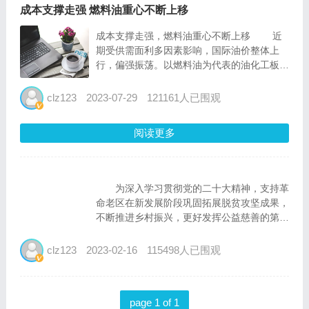
成本支撑走强 燃料油重心不断上移
成本支撑走强，燃料油重心不断上移 近
期受供需面利多因素影响，国际油价整体上
行，偏强振荡。以燃料油为代表的油化工板块
商品，成本支撑走强，期价整体有所上行。
对此，国投安信期货分析师李云旭表示，
clz123
2023-07-29
121161人已围观
燃料油近期跟随原油上涨，裂解价差基本维
稳，上涨的核心驱动来...
阅读更多
为深入学习贯彻党的二十大精神，支持革
命老区在新发展阶段巩固拓展脱贫攻坚成果，
不断推进乡村振兴，更好发挥公益慈善的第三
次分配作用，近日，“慈善献爱心真情暖红土
――2022年红色轮椅・温暖中国公益活动”捐
clz123
2023-02-16
115498人已围观
赠仪式在江西井冈山市举行，深圳市慈善会・
深圳农商银行慈善...
page 1 of 1