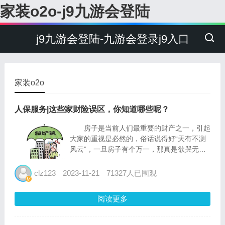
家装o2o-j9九游会登陆
j9九游会登陆-九游会登录j9入口
家装o2o
人保服务|这些家财险误区，你知道哪些呢？
房子是当前人们最重要的财产之一，引起
大家的重视是必然的，俗话说得好“天有不测
风云”，一旦房子有个万一，那真是欲哭无泪
了，这个时候“家财险”便进入了人们的视
野。 那么，什么才是家财险呢？指的是保
clz123
2023-11-21
71327人已围观
险期间内，保险标的在保险单载明的地址内，
因自燃灾害或意外事故导...
阅读更多