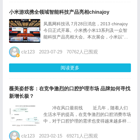
小米游戏携全领域智能科技产品亮相chinajoy
凤凰网科技讯 7月28日消息，2013 chinajoy
今日正式开幕。小米携小米13系列及一众智
能科技产品亮相大会。本次展会，小米以“超
时空漫游”为主题，设置了时空漫游、生活漫
游和次元漫游等互动区，现场观众可沉浸式体
clz123
2023-07-29
70762人已围观
验智能科技产品带来的视听冲击。 本届展...
阅读更多
薇美姿舒客：在竞争激烈的口腔护理市场 品牌如何寻找
新增长极？
冲在风口最前线 近几年，随着人们
生活水平的提高，在竞争激烈的口腔消费市场
中，对于口腔护理的需求也变得越来越多样
化。在产品品类上，越来越多的消费者不再满
足于仅使用牙膏和牙刷，开始尝试漱口水、牙
clz123
2023-02-15
69271人已围观