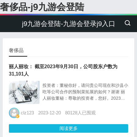
奢侈品-j9九游会登陆
j9九游会登陆-九游会登录j9入口
奢侈品
丽人丽妆： 截至2023年9月30日，公司股东户数为
31,101人
投资者：董秘你好，请问贵公司现在和沙县小
吃等公司合作的预制菜拓展的如何？谢谢 丽
人丽妆董秘：尊敬的投资者，您好。2023年6
月，沙县小吃集团与公司旗下乡村振兴新消费
品牌寻味档案完成战略合作签约，双方将共同
clz123
2023-12-20
80128人已围观
打造新时代地方小吃特色富民产业新样板，目
前合作正在有序推...
阅读更多