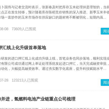
商卜国伟与记者交流时表示，张新春及时把库存玉米处理掉是理智的，当
注点正在发生转移，预计随着库存陈稻竞价销售的深入推进、新季玉米丰
场一直炒作的玉米市场存在供应缺口的题材将不断被弱化，短期内虽...
08-08
73609人已围观
阅
口押汇线上化升级首单落地
发的进口押汇线上化成功升级上线，首笔业务也同步落地，顺利实现
胶有限公司成功通过网上单证处理系统发起进口押汇，当天完成融资审批
动化，大幅提高融资效率。通过夯实数字化底座，提升科技赋能水平...
07-28
123213人已围观
阅
游并进，氢燃料电池产业链重点公司梳理