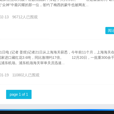
“众神”中最闪耀的那一位，签约了梅西的蒙牛也被网友...
02-13
96712人已围观
阅
日电 (记者 姜煜)记者21日从上海海关获悉，今年前11个月，上海海关
家进口藏红花3.6吨，同比激增约17倍。 12月20日，一批重300余
浦东机场。浦东机场海关审单关员迅速...
01-19
110802人已围观
page 1 of 1