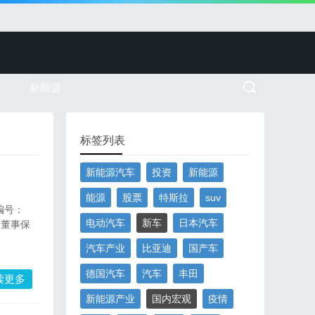
务
新能源
标签列表
新能源汽车
投资
新能源
能源
股票
特斯拉
suv
编号：
电动汽车
新车
日本汽车
体董事保
汽车产业
比亚迪
国产车
德国汽车
汽车
丰田
读更多
新能源产业
国内宏观
疫情