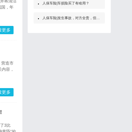
，并将清洁
人保车险|车损险买了有啥用？
我国，年
人保车险|发生事故，对方全责，但是他没买保险怎么办？
读更多
，营造市
关内容，
读更多
！
了3比
黄昏”的