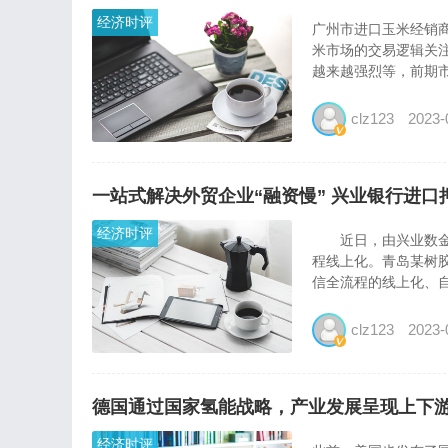
经济时评
广州市进口玉米经销
米市场的交易逻辑关
越来越强烈等，前期市
clz123
2023-
一站式解决外贸企业“融资慢” 兴业银行进
经济时评
近日，由兴业数金研
程线上化。青岛某树
信全流程的线上化、自
clz123
2023-
德国通过国家氢能战略，产业发展呈现上下
经济时评