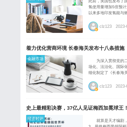
此前，美国也发布了国
氢使用量增加5倍预计清
以来多地印发氢能与燃
clz123
2023-
着力优化营商环境 长春海关发布十八条措施
金融市场
为深入贯彻党的二十
场化、法治化、国际
细化制定了《长春海关
clz123
2023-
史上最精彩决赛，37亿人见证梅西加冕球王
经济时评
就算是天才编剧，也
3，最终梅西带领阿