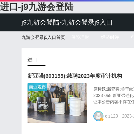
进口-j9九游会登陆
j9九游会登陆-九游会登录j9入口
九游会登录j9入口首页
保险理财
经济时评
进口
新亚强(603155):续聘2023年度审计机构
商业观察
原标题:新亚强:关于续
2023-058 新亚
证本公告内容不存在任
clz123
2023-