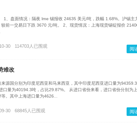
1、盘面情况：隔夜 lme 锡报收 24635 美元/吨，跌幅 1.68%。沪锡
吨，较前一交易日下跌 3670 元/吨。 2、现货情况：上海现货锡锭报价 21400
.
10-30
114703人已围观
阅
势难改
来源国分别为印度尼西亚和马来西亚，其中印度尼西亚进口量为94359.
亚进口量为40194.3吨，占比29.87%。 从进口省份来看，进口省份分别为
。其中上海进口量为4626...
09-30
68845人已围观
阅