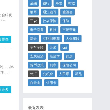
金融
银行
寿险
时政
银耳
通江银耳
糖酒会
主力合约夜
0-
三农
社会保险
保险
电子商务
科技
市场营销
基金
互联网电商
人保车险
读更多
车车车险
经济
cpi
宏观经济
经济学
购房
货币政策
利率
保险公司
3吨，占比
上海、广
外汇
公积金
人民币
药品
白云山
信用卡
读更多
最近发表