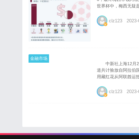
世界杯中，梅西无疑是
clz123
2023-
金融市场
中新社上海12月21
道共计验放自阿拉伯国
用藏红花从阿联酋运抵
clz123
2023-