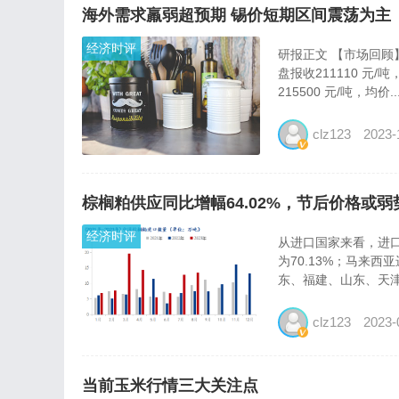
海外需求羸弱超预期 锡价短期区间震荡为主
经济时评
研报正文 【市场回顾】 
盘报收211110 元/
215500 元/吨，均价..
clz123
2023-
棕榈粕供应同比增幅64.02%，节后价格或弱
经济时评
从进口国家来看，进口
为70.13%；马来西
东、福建、山东、天津等
clz123
2023-
当前玉米行情三大关注点