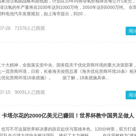
家清洁氢能战略和路线图，计划在10年内将绿氢价格降至每公斤1美元
洁氢的年产量将在2030年达到1000万吨，2050年达到5000万吨。 在
料电池汽车发展规划，如上海市提出，到20...
07-28
71578人已围观
阅
大精神，全面落实党中央、国务院关于优化营商环境的重大决策部署
化一流营商环境，日前，长春海关按照总署《海关优化营商环境16条》相
优化营商环境18条措施》。 据了解，18条措施具体...
07-15
90091人已围观
阅
！卡塔尔花的2000亿美元已赚回！世界杯教中国男足做人
写不尽这届世界杯决赛的跌宕起伏与英雄本色。120分钟里，双方打成
根廷队在点球大战中击败法国队，捧起了大力神杯。 在这届被称为“诸神