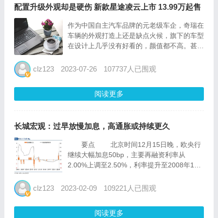
配置升级外观却是硬伤 新款星途凌云上市 13.99万起售
作为中国自主汽车品牌的元老级车企，奇瑞在
车辆的外观打造上还是缺点火候，旗下的车型
在设计上几乎没有好看的，颜值都不高。甚至
包括像星途这样定位高端的品牌，外观被设计
得没有多少购买欲，这也导致其销量不高。 7
clz123
2023-07-26
107737人已围观
月24日，新款星途凌云正式上市，新车共推
出4款配置车...
阅读更多
长城宏观：过早放慢加息，高通胀或持续更久
要点 北京时间12月15日晚，欧央行
继续大幅加息50bp，主要再融资利率从
2.00%上调至2.50%，利率提升至2008年12
月以来新高。欧洲面临的通胀压力比美国更为
严峻，欧央行加息晚于美联储，而放缓加息步
clz123
2023-02-09
109221人已围观
伐的时间却与美联储一致，这可能导致欧洲通
胀持...
阅读更多