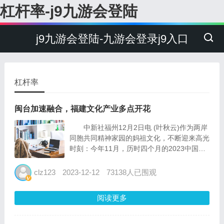
杠杆率-j9九游会登陆
j9九游会登陆-九游会登录j9入口
杠杆率
闽台加速融合，福建文化产业多点开花
中新社福州12月2日电 (叶秋云)作为两岸
同胞共同精神家园的妈祖文化，不断迎来高光
时刻：今年11月，历时四个月的2023中国
白・妈祖文化陶瓷文创产品设计大赛落幕，推
动妈祖文化和福建德化陶瓷产业跨界融合发
clz123
2023-12-12
73138人已围观
展；2023海峡两岸妈祖文创作品大赛正延长
截稿时间...
阅读更多