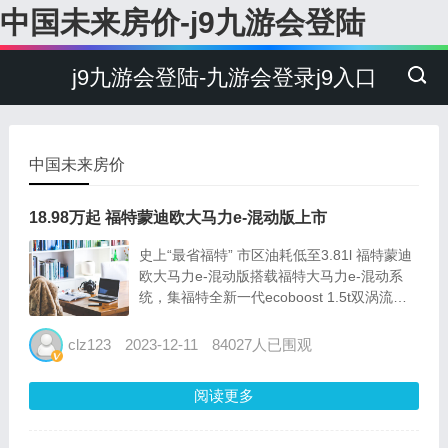
中国未来房价-j9九游会登陆
j9九游会登陆-九游会登录j9入口
中国未来房价
18.98万起 福特蒙迪欧大马力e-混动版上市
史上“最省福特” 市区油耗低至3.81l 福特蒙迪
欧大马力e-混动版搭载福特大马力e-混动系
统，集福特全新一代ecoboost 1.5t双涡流涡
轮增压发动机及动力分流技术，实现7.5s零百
加速的动力、3.81l的市区工况油耗，为年轻
clz123
2023-12-11
84027人已围观
用户带来一步“省”到...
阅读更多