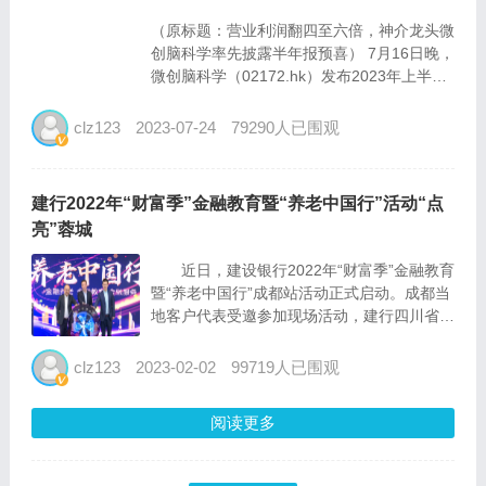
（原标题：营业利润翻四至六倍，神介龙头微
创脑科学率先披露半年报预喜） 7月16日晚，
微创脑科学（02172.hk）发布2023年上半年
业绩报告预喜。公告显示，截至2023年6月30
日止六个月内，预期集团录得：收入约为人民
clz123
2023-07-24
79290人已围观
币2.90亿元至人民币3.10亿元之间...
建行2022年“财富季”金融教育暨“养老中国行”活动“点
亮”蓉城
近日，建设银行2022年“财富季”金融教育
暨“养老中国行”成都站活动正式启动。成都当
地客户代表受邀参加现场活动，建行四川省分
行党委委员、副行长孟伟出席活动并致辞，建
信基金、贝莱德建信理财、华夏基金、嘉实基
clz123
2023-02-02
99719人已围观
金等多家专业机构现场参与互动。 建...
阅读更多