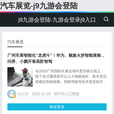
汽车展览-j9九游会登陆
j9九游会登陆-九游会登录j9入口
汽车展览
广州车展智能化“龙虎斗”！华为、魅族火拼智能座舱，
问界、小鹏开卷高阶智驾
在2023广州国际车展这场年度压轴大戏上，
除了各式重磅新车让人大饱眼福外，新车背后
搭载的智能座舱、智能驾驶等技术更是抢尽风
头。时代财经在现场看到，华为系、蔚小理、
吉利系等汽车品牌在车展大秀技术肌肉之际，
clz123
2023-11-18
80705人已围观
也收获了满满的流量与关注度。 其中，在智
能座舱领域，本届车...
阅读更多