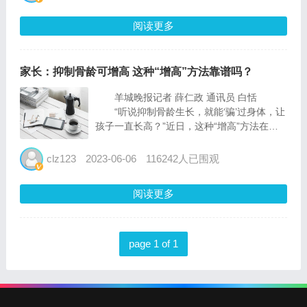
火锅宴”成为专业创作者期待的行业聚会。...
阅读更多
家长：抑制骨龄可增高 这种“增高”方法靠谱吗？
羊城晚报记者 薛仁政 通讯员 白恬
“听说抑制骨龄生长，就能‘骗’过身体，让
孩子一直长高？”近日，这种“增高”方法在家
长的朋友圈中传播开来。部分家长为了让孩子
长高，选择给孩子吃药、打针抑制骨龄，企图
clz123
2023-06-06
116242人已围观
骨骼闭合更慢，为孩子长高“争取时间”。
这种“...
阅读更多
page 1 of 1