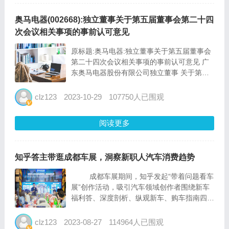
奥马电器(002668):独立董事关于第五届董事会第二十四
次会议相关事项的事前认可意见
原标题:奥马电器:独立董事关于第五届董事会
第二十四次会议相关事项的事前认可意见 广
东奥马电器股份有限公司独立董事 关于第五
届董事会第二十四次会议相关事项的 事前认
可意见 根据《中华人民共和国公司法》《上
clz123
2023-10-29
107750人已围观
市公司独立董事管理办法》《深圳证券交...
阅读更多
知乎答主带逛成都车展，洞察新职人汽车消费趋势
成都车展期间，知乎发起“带着问题看车
展”创作活动，吸引汽车领域创作者围绕新车
福利答、深度剖析、纵观新车、购车指南四个
板块进行创作，“新品驾到”车展版也将共邀专
业领域汽车答主畅聊新车。而在线下，“知乎
clz123
2023-08-27
114964人已围观