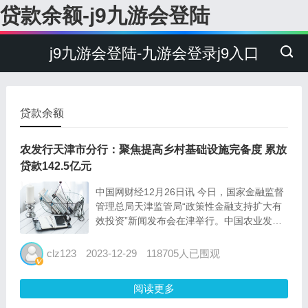
贷款余额-j9九游会登陆
j9九游会登陆-九游会登录j9入口
贷款余额
农发行天津市分行：聚焦提高乡村基础设施完备度 累放
贷款142.5亿元
中国网财经12月26日讯 今日，国家金融监督
管理总局天津监管局“政策性金融支持扩大有
效投资”新闻发布会在津举行。中国农业发展
银行天津市分行行长杨德平在发布会上表示，
该行以全力服务“十项行动”统揽信贷支农全
clz123
2023-12-29
118705人已围观
局，加大金融支持力度。截至11月末，累放
各类贷款227....
阅读更多