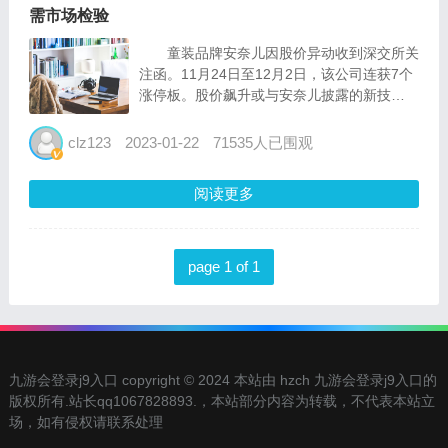
需市场检验
童装品牌安奈儿因股价异动收到深交所关
注函。11月24日至12月2日，该公司连获7个
涨停板。股价飙升或与安奈儿披露的新技
术“电子束接枝改性面料”有关。深交所要求其
说明公司新的抗菌抗病毒面料技术是否为“炒
clz123
2023-01-22
71535人已围观
热点”，并进一步说明潜在市场前景及客
户。...
阅读更多
page 1 of 1
九游会登录j9入口 copyright © 2024 本站由 hzch 九游会登录j9入口的
版权所有.站长qq1067828893.，本站部分内容为转载，不代表本站立
场，如有侵权请联系处理