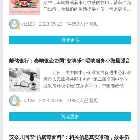
活中，车辆扮演着不可或缺的作用，爱车伴我
们出行，为我们的生活提供方便，带来更多美
好体验。人保车险，为车辆提供专属服务，满
足车主各项需求，为...
clz123
2023-05-20
74553人已围观
阅读更多
邮储银行：奏响银企协同“交响乐” 唱响服务小微最强音
近日，由中国中小企业发展促进中心和深
圳市人民政府共同主办的“第二届全国中小企
业发展环境论坛”在深圳举行，中国邮政储蓄
银行副行长杜春野应邀参加，并以“奏响银企
协同交响乐唱响服务小微最强音”为主题发表
clz123
2023-05-06
71887人已围观
演讲。 杜春野介绍，邮储银行作为国有
大型商...
阅读更多
安奈儿回应“抗病毒面料”：相关信息真实准确，效果仍