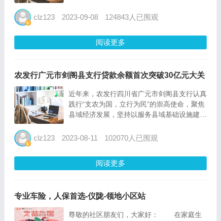
中期业绩发布会。 2023年上半年，平安银行
实现营业收入886.10亿元，同比下降3.7%；
clz123
2023-09-08
124843人已围观
实现净利润253.87亿元，...
阅读更多
农发行广元市剑阁县支行贷款余额首次突破30亿元大关
近年来，农发行四川省广元市剑阁县支行认真
践行“支农为国，立行为民”的崇高使命，聚焦
县域经济发展，坚持以服务县域基础设施建设
和生态环境建设与保护等方面作为服务“三
农”和乡村振兴的重点方向，不断加大信贷投
clz123
2023-08-11
102070人已围观
放力度。截至7月末，该支行贷款余额首次突
破30亿元，达30....
阅读更多
专业车险，人保首选-仪陇-领地小区站
尊敬的社区朋友们，大家好： 在家庭生