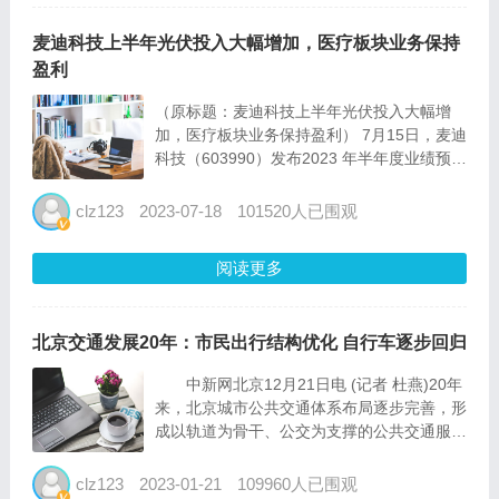
麦迪科技上半年光伏投入大幅增加，医疗板块业务保持
盈利
（原标题：麦迪科技上半年光伏投入大幅增
加，医疗板块业务保持盈利） 7月15日，麦迪
科技（603990）发布2023 年半年度业绩预
告，公司预计2023年上半年实现归属于上市
公司股东的净利润为-6120万元到-5100万
clz123
2023-07-18
101520人已围观
元，预计实现归属于母公司所有者的扣除非
经...
阅读更多
北京交通发展20年：市民出行结构优化 自行车逐步回归
中新网北京12月21日电 (记者 杜燕)20年
来，北京城市公共交通体系布局逐步完善，形
成以轨道为骨干、公交为支撑的公共交通服务
体系。市民出行以公共交通为主，中心城区绿
色出行比例达74.0%，出行结构正在不断优
clz123
2023-01-21
109960人已围观