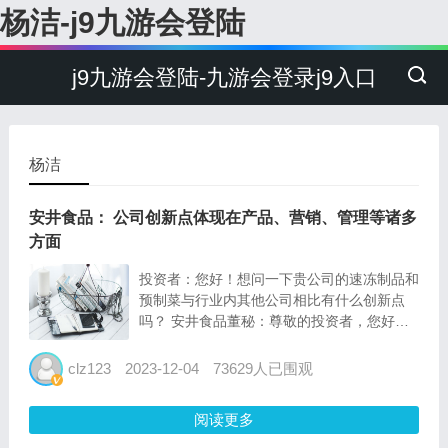
杨洁-j9九游会登陆
j9九游会登陆-九游会登录j9入口
杨洁
安井食品： 公司创新点体现在产品、营销、管理等诸多
方面
投资者：您好！想问一下贵公司的速冻制品和
预制菜与行业内其他公司相比有什么创新点
吗？ 安井食品董秘：尊敬的投资者，您好：
公司创新点体现在产品、营销、管理等诸多方
面。产品方面，公司按照“研发一代、生产一
clz123
2023-12-04
73629人已围观
代、储备一代”的新品规划思路进行产品研发
和推广，坚持每年聚焦培...
阅读更多