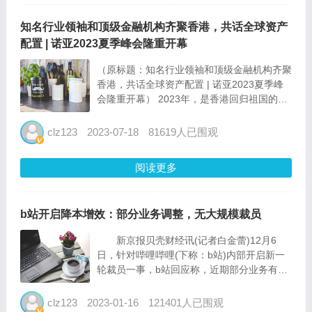
知名行业领袖和顶级金融机构齐聚香港，共话全球资产
配置 | 诺亚2023夏季峰会隆重开幕
（原标题：知名行业领袖和顶级金融机构齐聚
香港，共话全球资产配置 | 诺亚2023夏季峰
会隆重开幕） 2023年，是香港回归祖国的26
周年，也是诺亚控股在香港深耕的第11个周
年。 7月13日，更是一个具有纪念意义的时
clz123
2023-07-18
81619人已围观
刻。在去年的今天，诺亚控股正式登陆港交
所，成...
阅读更多
b站开启降本增效：部分业务调整，无大规模裁员
新京报贝壳财经讯(记者白金蕾)12月6
日，针对哔哩哔哩(下称：b站)内部开启新一
轮裁员一事，b站回应称，近期部分业务有调
整，因此伴随人员调整，无大规模裁员。
事实上，在依靠游戏业务收入短时间高速
clz123
2023-01-16
121401人已围观