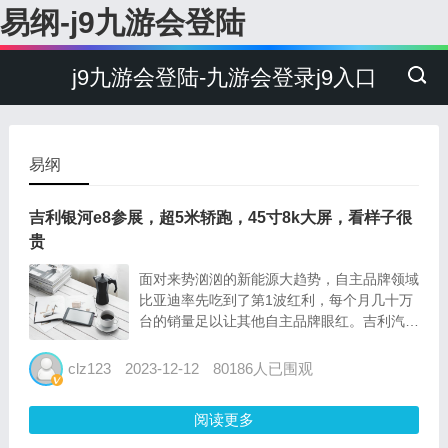
易纲-j9九游会登陆
j9九游会登陆-九游会登录j9入口
易纲
吉利银河e8参展，超5米轿跑，45寸8k大屏，看样子很
贵
面对来势汹汹的新能源大趋势，自主品牌领域
比亚迪率先吃到了第1波红利，每个月几十万
台的销量足以让其他自主品牌眼红。吉利汽车
算是反应比较快的，除了嫡系车型正在电动
化，还在积极开发新的子品牌系列，今年吉利
clz123
2023-12-12
80186人已围观
银河品牌系列表现就不错，其中银河l7上市之
后单月销量基本稳定在...
阅读更多