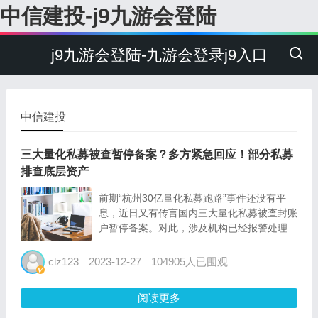
中信建投-j9九游会登陆
j9九游会登陆-九游会登录j9入口
中信建投
三大量化私募被查暂停备案？多方紧急回应！部分私募
排查底层资产
前期“杭州30亿量化私募跑路”事件还没有平
息，近日又有传言国内三大量化私募被查封账
户暂停备案。对此，涉及机构已经报警处理，
24日造谣者也通过朋友圈道歉。 通过 “杭州
30亿量化跑路”事件，结合百亿私募洛克资本
clz123
2023-12-27
104905人已围观
董事长张颖豪卷款跑路，核查底层资产真实性
成为众多投...
阅读更多