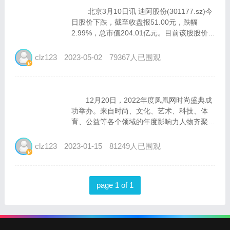
北京3月10日讯 迪阿股份(301177.sz)今
日股价下跌，截至收盘报51.00元，跌幅
2.99%，总市值204.01亿元。目前该股股价低
于发行价。 迪阿股份于2021年12月15日
在深交所创业板上市，发行价格为116.88元/
clz123
2023-05-02
79367人已围观
股。上市首日，迪...
12月20日，2022年度凤凰网时尚盛典成
功举办。来自时尚、文化、艺术、科技、体
育、公益等各个领域的年度影响力人物齐聚线
上，共同回顾过去不凡的一年中各行业的高光
时刻，致敬领袖人物所展现的时代精神和创新
clz123
2023-01-15
81249人已围观
力量，并以此为序章，开启对后疫情时代的美
好向往。 ...
page 1 of 1