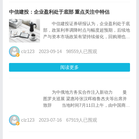
中信建投：企业盈利处于底部 重点关注中特估
中信建投证券研报认为，企业盈利处于底
部，政策利率调降时点与幅度超预期，后续地
产与资本市场政策有望持续催化，回购潮也显
示积极信号，中期视角坚定“活跃牛”。重点关
注以中特估为代表的低估值高分红方向。行
clz123
2023-09-14
98559人已围观
业：地产链（地产/建材/钢铁）、建筑、券
商、保险、汽车、机械...
阅读更多
为中俄地方务实合作注入新动力 曼
图罗夫巡展 梁惠玲张汉晖格鲁杰夫等出席并
致辞 当地时间7月11日上午，由中国商务
部、黑龙江省人民政府与俄罗斯工业和贸易
部、经济发展部共同主办的第七届中国—俄罗
clz123
2023-07-16
67919人已围观
斯博览会在俄罗斯叶卡捷琳堡开幕。俄罗斯副
总理兼工业和...