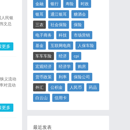
金融
银行
寿险
时政
银耳
通江银耳
糖酒会
国人民银
伟文总
三农
社会保险
保险
电子商务
科技
市场营销
基金
互联网电商
人保车险
读更多
车车车险
经济
cpi
宏观经济
经济学
购房
货币政策
利率
保险公司
为狭义流动
率对流动
外汇
公积金
人民币
药品
白云山
信用卡
读更多
最近发表