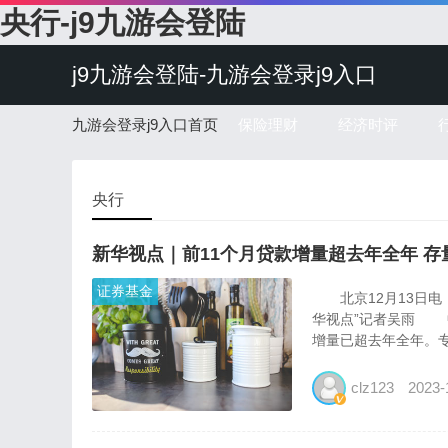
央行-j9九游会登陆
j9九游会登陆-九游会登录j9入口
九游会登录j9入口首页
保险理财
经济时评
央行
新华视点｜前11个月贷款增量超去年全年 
证券基金
北京12月13日电
华视点”记者吴雨 中
增量已超去年全年。专家
clz123
2023-