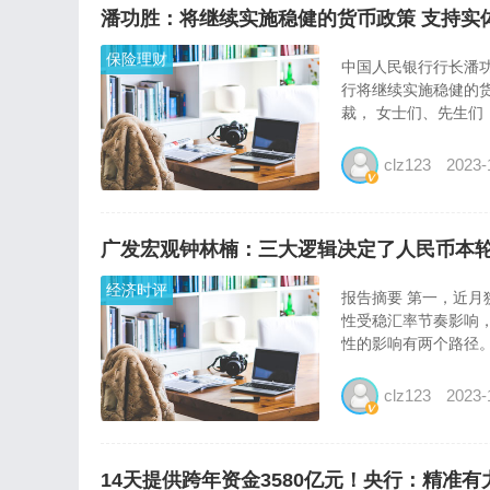
潘功胜：将继续实施稳健的货币政策 支持实
保险理财
中国人民银行行长潘
行将继续实施稳健的货
裁， 女士们、先生们
clz123
2023-
广发宏观钟林楠：三大逻辑决定了人民币本
经济时评
报告摘要 第一，近月
性受稳汇率节奏影响，
性的影响有两个路径。
clz123
2023-
14天提供跨年资金3580亿元！央行：精准