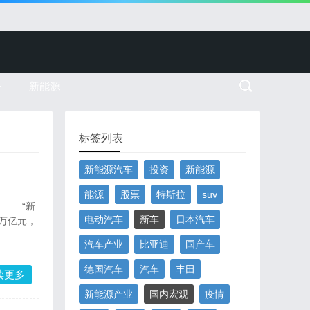
务
新能源
标签列表
新能源汽车
投资
新能源
能源
股票
特斯拉
suv
？ “新
电动汽车
新车
日本汽车
8万亿元，
汽车产业
比亚迪
国产车
德国汽车
汽车
丰田
读更多
新能源产业
国内宏观
疫情