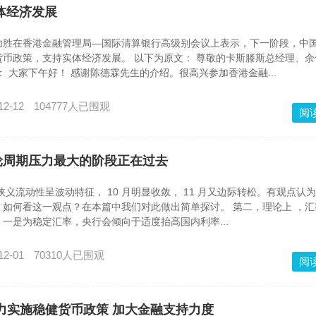
体经济发展
功胜在香港金融管理局―国际清算银行高级别会议上表示，下一阶段，中
币政策，支持实体经济发展。 以下为原文： 尊敬的卡斯滕斯总经理、余
： 大家下午好！ 感谢陈德霖先生的介绍。很高兴参加香港金融...
12-12
104777人已围观
阅
轮周期压力最大的阶段正在过去
狭义流动性呈波动特征， 10 月明显收敛， 11 月又边际转松。有观点认
如何看这一观点？在本篇中我们对此做出简单探讨。 第二，理论上 ，汇
一是为稳定汇率，央行会倾向于适度抬高国内利率...
12-01
70310人已围观
阅
有力实施稳健货币政策 加大金融支持力度