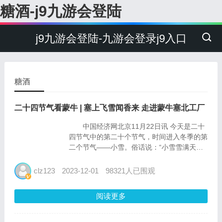
糖酒-j9九游会登陆
j9九游会登陆-九游会登录j9入口
糖酒
二十四节气看蒙牛 | 塞上飞雪闻香来 走进蒙牛塞北工厂
中国经济网北京11月22日讯 今天是二十
四节气中的第二十个节气，时间进入冬季的第
二个节气――小雪。俗话说：“小雪雪满天，
来年必丰年。”就让我们去到河北省张家口市
云游蒙牛塞北工厂，感受一下冬日里的塞上飞
clz123
2023-12-01
98321人已围观
雪。 蒙牛塞北工厂位于河北省张家口市
塞北管理...
阅读更多