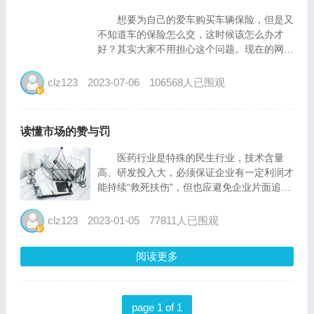
想要为自己的爱车购买车辆保险，但是又
不知道车的保险怎么交，这时候该怎么办才
好？其实大家不用担心这个问题。现在的网络
技术也是越来越发达了，给我们的生活带来了
不少的便利。很多汽车保险公司都有和第三方
clz123
2023-07-06
106568人已围观
机构合作，车主们可以通过微信公众号或者支
付宝等线上形...
读懂市场的赞与罚
医药行业是特殊的民生行业，技术含量
高、研发投入大，必须保证企业有一定利润才
能持续“救死扶伤”，但也应避免企业片面追求
利润，加大患者经济负担，二者的平衡考验人
心和监管智慧。患者能买到相对低价的药，不
clz123
2023-01-05
77811人已围观
止靠企业的良心，也离不开监管部门维护市场
秩序。强化反垄断执法...
阅读更多
page 1 of 1