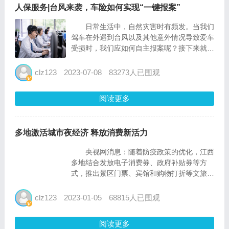
人保服务|台风来袭，车险如何实现“一键报案”
日常生活中，自然灾害时有频发。当我们
驾车在外遇到台风以及其他意外情况导致爱车
受损时，我们应如何自主报案呢？接下来就简
单介绍下车险自主报案的流程。 一、车
险报案流程 报案（报保险公司和交警）
clz123
2023-07-08
83273人已围观
——定损（由保险核定损失金额）——修车
（在保险核定损失金额内维...
阅读更多
多地激活城市夜经济 释放消费新活力
央视网消息：随着防疫政策的优化，江西
多地结合发放电子消费券、政府补贴券等方
式，推出景区门票、宾馆和购物打折等文旅消
费优惠活动，全力推动城市夜经济加快复苏，
拉动消费持续回暖。 晚上6点半，在江西
clz123
2023-01-05
68815人已围观
抚州黎川古城景区内，游客络绎不绝。大家在
逛古城赏民俗的...
阅读更多