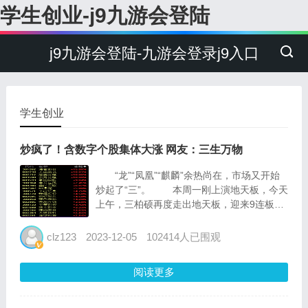
学生创业-j9九游会登陆
j9九游会登陆-九游会登录j9入口
学生创业
炒疯了！含数字个股集体大涨 网友：三生万物
“龙”“凤凰”“麒麟”余热尚在，市场又开始
炒起了“三”。 本周一刚上演地天板，今天
上午，三柏硕再度走出地天板，迎来9连板。
今天上午，名字中带“三”的个股彻底被激
活。北交所个股三维股份上午涨超19%，三友
clz123
2023-12-05
102414人已围观
科技涨超10%；上海三毛、三祥新...
阅读更多