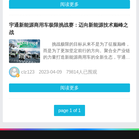
阅读更多
宇通新能源商用车极限挑战赛：迈向新能源技术巅峰之
战
挑战极限的目标从来不是为了征服巅峰，
而是为了更加坚定前行的方向。聚合全产业链
的力量打造新能源商用车的全新生态，宇通在
从中国制造向中国智造升级的过程中，又迈出
了至关重要的一步。 在卡塔尔，以宇通
clz123
2023-04-09
79814人已围观
客车为代表的中国制造靠实力“出圈”，凭借可
靠的...
阅读更多
page 1 of 1