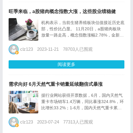
旺季来临，a股猪肉概念指数大涨，这些股业绩稳健
机构表示，当前生猪养殖板块估值接近历史底
部，性价比凸显。 11月20日，a股猪肉板块
放量一路走高，概念指数涨幅2.78%，金新
农、新五丰收获涨停板，神农集团、巨星农
牧、华统股份涨幅居前。自上个月a股猪肉概
clz123
2023-11-21
78703人已围观
念指数触底反弹，截至目前区间涨幅
10.17%。 猪价获需...
阅读更多
需求向好 6月天然气重卡销量延续翻倍式暴涨
据行业网站获得开票数据，6月，国内天然气
重卡市场销车1.4万辆，同比暴涨324.8%，环
比增长33.2%；1-6月，国内天然气重卡累销
4.9万辆，较上年同期净增3.6万辆，同比累计
大涨273.6%。 进入2023年，天然气重卡行业
clz123
2023-07-24
77313人已围观
需求迅速回暖，上半年销量持续增...