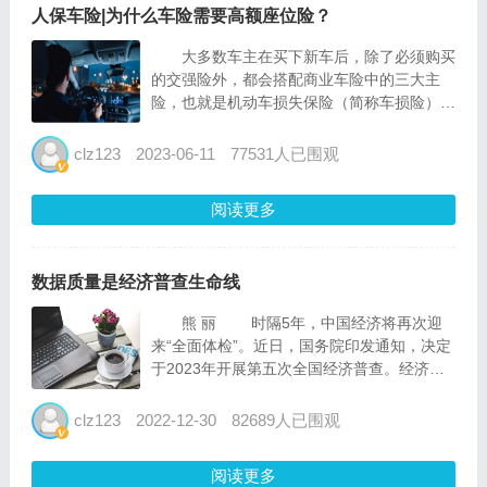
人保车险|为什么车险需要高额座位险？
大多数车主在买下新车后，除了必须购买
的交强险外，都会搭配商业车险中的三大主
险，也就是机动车损失保险（简称车损险）、
第三者责任保险（简称三者险）和车上人员责
任险（简称座位险）。先对于车损险、三者
clz123
2023-06-11
77531人已围观
险，车主对座位险相对陌生，今天来给车主朋
友普及一下。...
阅读更多
数据质量是经济普查生命线
熊 丽 时隔5年，中国经济将再次迎
来“全面体检”。近日，国务院印发通知，决定
于2023年开展第五次全国经济普查。经济普
查事关“千家万户”，数据必须“千真万确”。数
据质量是经济普查的生命线，是检验经济普查
clz123
2022-12-30
82689人已围观
工作成功与否的唯一标准。要强化事前事中事
后数据质...
阅读更多