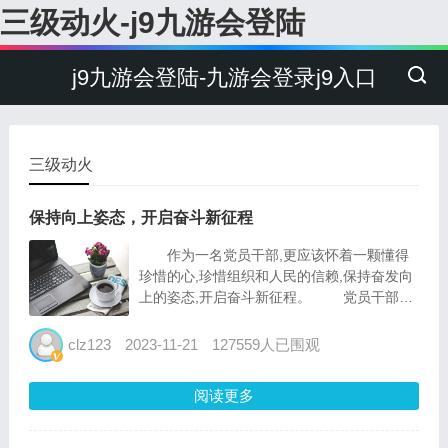
三级动火-j9九游会登陆
j9九游会登陆-九游会登录j9入口
三级动火
保持向上姿态，开启奋斗新征程
作为一名党员干部,更应该怀着一颗懂得
珍惜的心,珍惜组织和人民的信赖,保持奋发向
上的姿态,开启奋斗新征程。 党员干部
要“时刻存在不足”的谦虚心,让勤奋学习成为打
基础、强后劲、破难题的动力之源。主动提升
clz123
2023-11-21
127559人已围观
理论学习能力,全面系统学、及时跟进学、联
系实际...
阅读更多