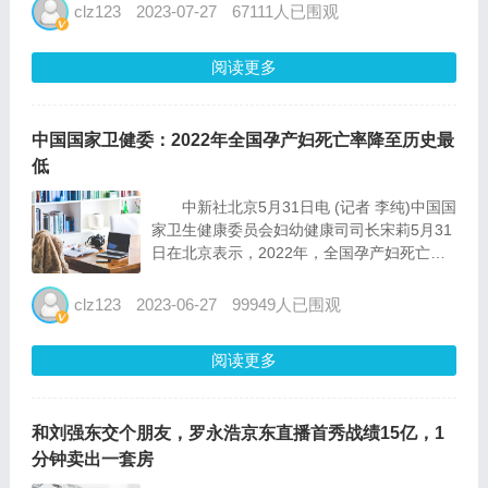
随着消费者对沐浴体验日益重视,消费需求也
clz123
2023-07-27
67111人已围观
呈多样化发展,京东数据显示,融合智能、恒
温、收...
阅读更多
中国国家卫健委：2022年全国孕产妇死亡率降至历史最
低
中新社北京5月31日电 (记者 李纯)中国国
家卫生健康委员会妇幼健康司司长宋莉5月31
日在北京表示，2022年，全国孕产妇死亡
率、婴儿死亡率、5岁以下儿童死亡率均降至
历史最低。 当天，国家卫健委在北京举
clz123
2023-06-27
99949人已围观
行新闻发布会，介绍维护妇女儿童健康权益有
关情况。...
阅读更多
和刘强东交个朋友，罗永浩京东直播首秀战绩15亿，1
分钟卖出一套房