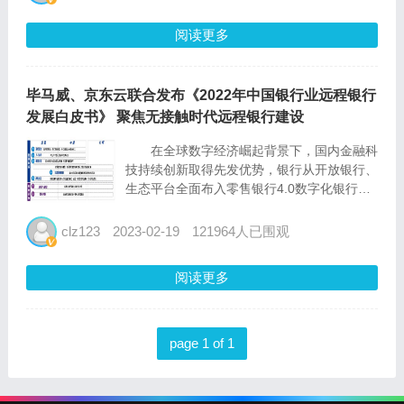
这...
阅读更多
毕马威、京东云联合发布《2022年中国银行业远程银行
发展白皮书》 聚焦无接触时代远程银行建设
在全球数字经济崛起背景下，国内金融科
技持续创新取得先发优势，银行从开放银行、
生态平台全面布入零售银行4.0数字化银行的
成熟阶段。同时，受全球疫情影响，近年企业
和居民消费交易模式发生转变，线上化、数字
clz123
2023-02-19
121964人已围观
化、智能化服务的“无接触经济”新业态已然成
为经济增长的拉动...
阅读更多
page 1 of 1