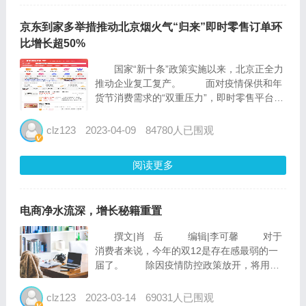
京东到家多举措推动北京烟火气“归来”即时零售订单环
比增长超50%
国家“新十条”政策实施以来，北京正全力
推动企业复工复产。 面对疫情保供和年
货节消费需求的“双重压力”，即时零售平台京
东到家、京东小时购推出一系列助推复工复产
的举措，包括配送运力调度、门店拣货定向支
clz123
2023-04-09
84780人已围观
援以及新店入驻费用减免等，与此同时，京东
到...
阅读更多
电商净水流深，增长秘籍重置
撰文|肖 岳 编辑|李可馨 对于
消费者来说，今年的双12是存在感最弱的一
届了。 除因疫情防控政策放开，将用户
网购的注意力转移到采买抗原和药品上外，也
与传统电商平台在双12造势上的克制有关，
clz123
2023-03-14
69031人已围观