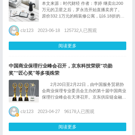
本文来源：时代财经 作者：李婷 继卖出200
万元的卫星之后，罗永浩开始直播卖房了。
原价332.1万元的精装修公寓，以6.18折的折
扣售出，最终到手价只需要205.23万元，仅
此一套。 罗永浩直播截图 图源：京东直播 5
clz123
2023-06-18
125732人已围观
月31日晚，京东6...
阅读更多
中国商业保理行业峰会召开，京东科技荣获“功勋
奖”“匠心奖”等多项殊荣
2月20日至2月22日，由中国服务贸易协
会商业保理专业委员会主办的第十届中国商业
保理行业峰会在天津召开。京东供应链金融科
技凭借对保理行业的重要促进作用，成为全场
关注焦点。 2022年是中国商业保理行业
clz123
2023-04-27
96178人已围观
试点十周年。10年来，商业保理行业从无到
有、从小到...
阅读更多