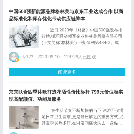
中国500强新能源品牌格林美与京东工业达成合作 以商
品标准化和库存优化带动供应链降本
近日,2023年《财富》中国500强发布排
行榜,循环经济领军企业格林美股份有限公司
(下文简称“格林美”)上榜,位列第434位。成功
入选中国500强的背后,离不开格林美在降本增
效方面的持续深耕。 今年年初,格林美就
clz123
2023-09-10
129728人已围观
提出把“大脑掇在数字上”,在2022年...
阅读更多
京东联合四季沐歌打造花洒性价比标杆 799元价位档实
现高配颜值、功能及服务
在生活节奏不断加快的当下,沐浴不仅满
足日常卫生需求,更是舒压解乏的重要方式,尤
其夏季炎热多汗,在淋浴间痛快洗去一身黏腻
和疲劳,成为很多人每天最享受的时刻之一。