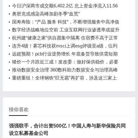
今日沪深两市成交额6,402.2亿 北上资金净流入11.56
亿
奥密克戎感染高峰加剧冬季“血荒”
国寿寿险：“产品 服务 科技”，不断增强服务中高净值
家庭核心能力
数字经济战略地位空前 工业互联网行业渗透率或提升
3倍
杭州建“健康之家”供自愿集中隔离 住宿费不高于正常
市场价
连升4级！雾芯科技获msci上调esg评级至a级，位列
全球电子烟企业首位
远超预期！pcb行业逆势增长 年底备货导致供需短期
错配
猪价一个月跌近三成！发改委：做好保供稳价，必要
时采取收储调节！
推动数据安全治理 360数科助力数据安全与治理高峰
论坛成功举办
重磅重组！全球钢铁“巨无霸”再扩容，涉及这三家上
市公司；职业教育新指导意见出炉，龙头获聪明资金
青睐
猜你喜欢
强强联手，合计出资500亿！中国人寿与新华保险共同
设立私募基金公司