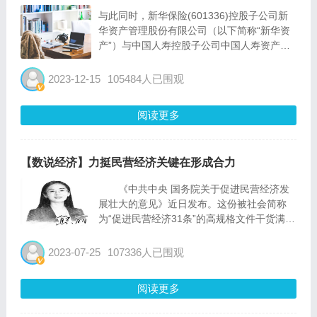
与此同时，新华保险(601336)控股子公司新
华资产管理股份有限公司（以下简称“新华资
产”）与中国人寿控股子公司中国人寿资产管
理有限公司（以下简称“国寿资产”）分别出资
500万元共同发起设立基金管理人公司（以下
2023-12-15
105484人已围观
简称“基金管理人”），担任上述私募基金公司
的管理人...
阅读更多
【数说经济】力挺民营经济关键在形成合力
《中共中央 国务院关于促进民营经济发
展壮大的意见》近日发布。这份被社会简称
为“促进民营经济31条”的高规格文件干货满
满，以鲜明问题导向及时回应民营企业关切，
以高含金量举措力挺民营企业发展，给全国超
2023-07-25
107336人已围观
5000万民营企业和民营企业家吃下“定心丸”，
释放...
阅读更多