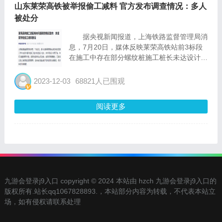
山东莱荣高铁被举报偷工减料 官方发布调查情况：多人
被处分
据央视新闻报道，上海铁路监督管理局消
息，7月20日，媒体反映莱荣高铁站前3标段
在施工中存在部分螺纹桩施工桩长未达设计桩
长，未办理设计变更手续，存在质量隐患等问
题。国家铁路局和山东省委、省政府高度重
2023-12-03
68821人已围观
视，立即成立由上海铁路监督管理局、山东省
交通运输厅组成的...
阅读更多
九游会登录j9入口 copyright © 2024 本站由 hzch 九游会登录j9入口的
版权所有.站长qq1067828893.，本站部分内容为转载，不代表本站立
场，如有侵权请联系处理