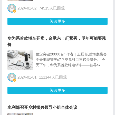
2024年是中华人民共和国成立75周年。
各地区各部门要坚持以习近平新时代中国特色
2024-01-02
74519人已围观
社会主义思想为指导，全面贯彻党的二十大...
阅读更多
华为系首款轿车开卖，余承东：赶紧买，明年可能要涨
价
预定突破20000台” 作者｜王磊 以后海底捞会
不会出现智界s7？毕竟科目三它是满分。 今
天下午，华为系首款纯电轿车——智界s7正
式上市，亮相的方式很不一般，直接现场演示
无人代客泊车，自己开到舞台上来了。 超电
2024-01-01
121144人已围观
实验室 余承东也...
阅读更多
水利部召开乡村振兴领导小组全体会议