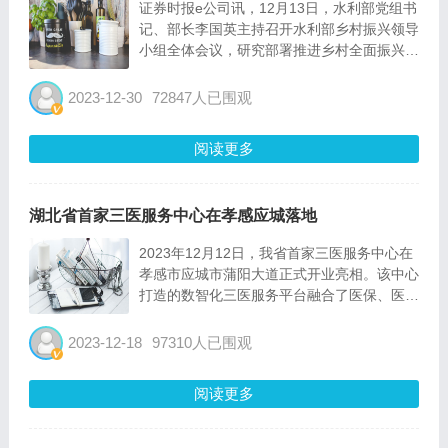
证券时报e公司讯，12月13日，水利部党组书
记、部长李国英主持召开水利部乡村振兴领导
小组全体会议，研究部署推进乡村全面振兴水
利保障下一步重点工作。会议强调，要以流域
为单元科学布局水库、河道、堤防、蓄滞洪区
2023-12-30
72847人已围观
建设，强化中小河流治理，抓好水毁设施修复
重建，实施病险水...
阅读更多
湖北省首家三医服务中心在孝感应城落地
2023年12月12日，我省首家三医服务中心在
孝感市应城市蒲阳大道正式开业亮相。该中心
打造的数智化三医服务平台融合了医保、医
疗、医药三个方面的服务功能，以参保人的真
正需求为根本出发点，以提升基金使用效率为
2023-12-18
97310人已围观
基本原则，以市场购买作为主要手段，通过战
略购买协调医疗服...
阅读更多