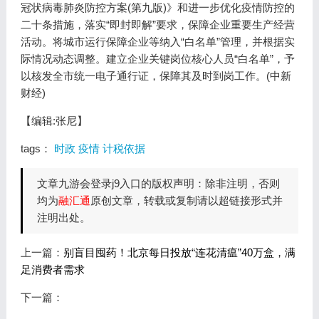
冠状病毒肺炎防控方案(第九版)》和进一步优化疫情防控的
二十条措施，落实“即封即解”要求，保障企业重要生产经营
活动。将城市运行保障企业等纳入“白名单”管理，并根据实
际情况动态调整。建立企业关键岗位核心人员“白名单”，予
以核发全市统一电子通行证，保障其及时到岗工作。(中新
财经)
【编辑:张尼】
tags：
时政
疫情
计税依据
文章九游会登录j9入口的版权声明：除非注明，否则
均为
融汇通
原创文章，转载或复制请以超链接形式并
注明出处。
上一篇：
别盲目囤药！北京每日投放“连花清瘟”40万盒，满
足消费者需求
下一篇：