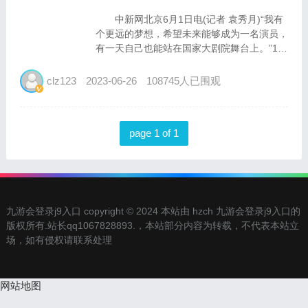
中新网北京6月1日电(记者 袁秀月)“我有
个更远的梦想，希望未来能够成为一名演员，
有一天自己也能站在国家大剧院舞台上。”14
岁的成来文毛对表演一直有种好奇和向往。
在家乡玉树，成来文毛曾去过几次剧院，
clz123
2023-06-26
108745人已围观
印象很深刻。这次和玉树州儿童福利院的小伙
伴们来到国...
page 1 of 1
九游会登录j9入口 copyright © 2024 本站由 hzch 九游会登录j9入口的
版权所有.站长qq1067828893.，本站部分内容为转载，不代表本站立
场，如有侵权请联系处理
网站地图