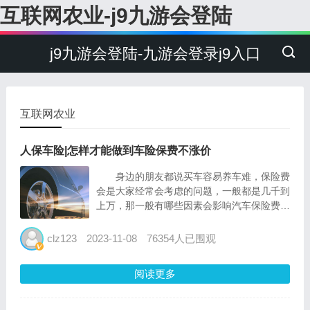
互联网农业-j9九游会登陆
j9九游会登陆-九游会登录j9入口
互联网农业
人保车险|怎样才能做到车险保费不涨价
身边的朋友都说买车容易养车难，保险费
会是大家经常会考虑的问题，一般都是几千到
上万，那一般有哪些因素会影响汽车保险费
呢？ 1、驾驶人的性别和年龄、车辆的使用性
质、车辆行驶区域： 保险公司在定价时会
clz123
2023-11-08
76354人已围观
考虑驾驶人的性别和年龄、车辆的使用性质以
及车辆行...
阅读更多