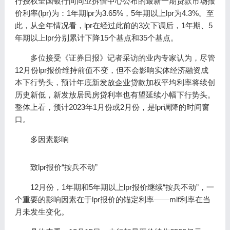
行授权全国银行间同业拆借中心公布的最新一期贷款市场报
价利率(lpr)为：1年期lpr为3.65%，5年期以上lpr为4.3%。至
此，从全年情况看，lpr在经过此前的3次下调后，1年期、5
年期以上lpr分别累计下降15个基点和35个基点。
多位接受《证券日报》记者采访的业内专家认为，尽管
12月份lpr报价维持前值不变，但不会影响实体经济融资成
本下行势头，预计年底新发放企业贷款加权平均利率将续创
历史新低，新发放居民房贷利率也有望延续小幅下行势头。
整体上看，预计2023年1月份或2月份，是lpr调降的时间窗
口。
多因素影响
致lpr报价“按兵不动”
12月份，1年期和5年期以上lpr报价继续“按兵不动”，一
个重要的影响因素在于lpr报价的锚定利率——mlf利率在当
月未发生变化。