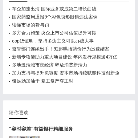
车企加速出海 国际业务或成第二增长曲线
国家药监局通报9个彩色隐形眼镜违法案例
读懂市场的赞与罚
多方合力施策 央企上市公司估值提升可期
cop15证明，坚持多边主义可以办成大事
监管部门连续出手！92起哄抬药价行为迅速结案
新增专项债助力重大项目建设 年内发行规模逾4万亿
元
多地激活城市夜经济 释放消费新活力
加力支持与提升包容度 资本市场持续赋能科技创新企
业
铆足劲加油干 复工复产夺工时
猜你喜欢
“容时容差”有益银行精细服务