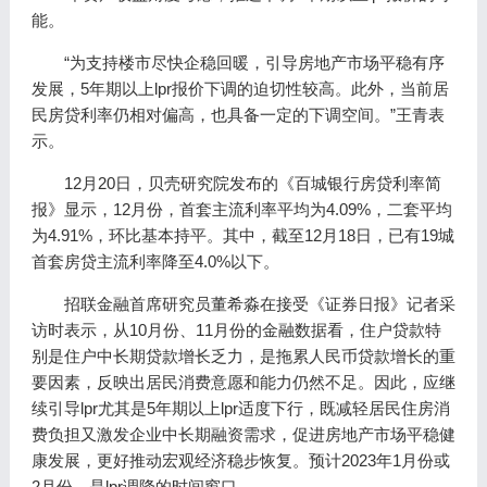
能。
“为支持楼市尽快企稳回暖，引导房地产市场平稳有序
发展，5年期以上lpr报价下调的迫切性较高。此外，当前居
民房贷利率仍相对偏高，也具备一定的下调空间。”王青表
示。
12月20日，贝壳研究院发布的《百城银行房贷利率简
报》显示，12月份，首套主流利率平均为4.09%，二套平均
为4.91%，环比基本持平。其中，截至12月18日，已有19城
首套房贷主流利率降至4.0%以下。
招联金融首席研究员董希淼在接受《证券日报》记者采
访时表示，从10月份、11月份的金融数据看，住户贷款特
别是住户中长期贷款增长乏力，是拖累人民币贷款增长的重
要因素，反映出居民消费意愿和能力仍然不足。因此，应继
续引导lpr尤其是5年期以上lpr适度下行，既减轻居民住房消
费负担又激发企业中长期融资需求，促进房地产市场平稳健
康发展，更好推动宏观经济稳步恢复。预计2023年1月份或
2月份，是lpr调降的时间窗口。