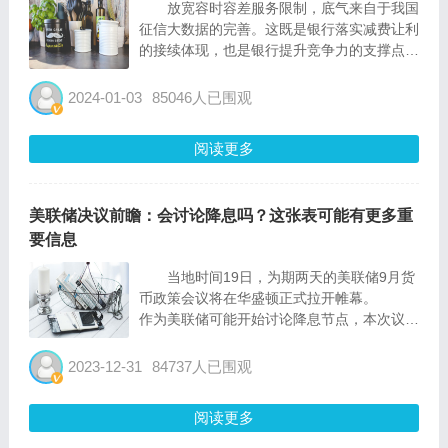
放宽容时容差服务限制，底气来自于我国
征信大数据的完善。这既是银行落实减费让利
的接续体现，也是银行提升竞争力的支撑点。
近日，多家大型银行和股份制银行调整信
用卡还款实施细则，在此轮调整中容时容差服
2024-01-03
85046人已围观
务受到广泛关注。容时服务即为持卡人提供3
天的还款宽限期；...
阅读更多
美联储决议前瞻：会讨论降息吗？这张表可能有更多重
要信息
当地时间19日，为期两天的美联储9月货
币政策会议将在华盛顿正式拉开帷幕。
作为美联储可能开始讨论降息节点，本次议息
会议无疑吸引了无数目光。机构预计，联邦公
开市场委员会（fomc）将维持观察模式，美
2023-12-31
84737人已围观
联储主席鲍威尔在降息问题上态度依然是焦
点。投资者将从最...
阅读更多