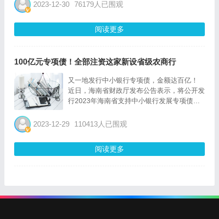
美国11月核心pce物价指数同比上升3.3%，
2023-12-30
76179人已围观
而10月为上升3.5%。 美元指数最新上涨
0.08%...
阅读更多
100亿元专项债！全部注资这家新设省级农商行
又一地发行中小银行专项债，金额达百亿！
近日，海南省财政厅发布公告表示，将公开发
行2023年海南省支持中小银行发展专项债
（一期），计划发行金额100亿元，并将以间
接入股方式，认购拟成立的海南农商银行的股
2023-12-29
110413人已围观
份，补充其资本金。 海南省本次专项债的发
行，再次刷新年内各...
阅读更多