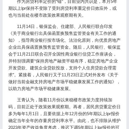
作为房贷利率定价的“锚”，目前业内共识是，本月5年
期以上lpr保持不变除了受到房贷利率重定价日效应外，或
也与当前处在楼市政策效果观察期有关。
11月14日，银保监会、住建部、人民银行联合印发
《关于商业银行出具保函置换预售监管资金有关工作的通
知》，指导商业银行按市场化、法治化原则，向优质房地产
企业出具保函置换预售监管资金。随后，人民银行、银保监
会于11月21日联合召开全国性商业银行信贷工作座谈会，
并特别强调要“保持房地产融资平稳有序，稳定房地产企业
开发贷款、建筑企业贷款投放，支持个人住房贷款合理需
求”。紧接着，人民银行又于11月23日正式对外发布《关于
做好当前金融支持房地产市场平稳健康发展工作的通知》，
以助力房地产市场平稳健康发展。
王青认为，随着11月份以来稳楼市政策力度持续加
码，目前正处于政策效果观察期。再者，居民房贷重定价日
多为每年1月1日，且要依据上年12月份的5年期以上lpr报价
确定当年全年的存量房贷利率水平。由此，也不排除从维护
2023年资产收益角度考虑，推迟下调5年期以上lpr报价的可