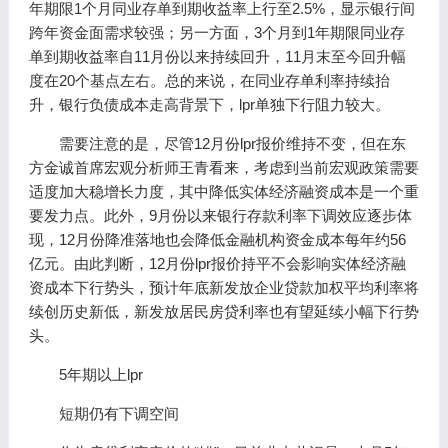
年期限1个月同业存单到期收益率上行至2.5%，显示银行间
跨年资金面需求较强；另一方面，3个月到1年期限同业存
单到期收益率自11月份以来持续回升，11月末至今回升幅
度在20个基点左右。总的来说，在同业存单利率持续抬
升，银行负债成本走高背景下，lpr单独下行阻力较大。
需要注意的是，尽管12月份lpr报价维持不变，但在东
方金诚首席宏观分析师王青看来，考虑到当前宏观政策需要
适度加大稳增长力度，其中降低实体经济融资成本是一个重
要发力点。此外，9月份以来银行存款利率下调效应逐步体
现，12月份降准落地也会降低金融机构资金成本每年约56
亿元。由此判断，12月份lpr报价持平不会影响实体经济融
资成本下行势头，预计年底新发放企业贷款加权平均利率将
续创历史新低，新发放居民房贷利率也有望延续小幅下行势
头。
5年期以上lpr
短期仍有下调空间