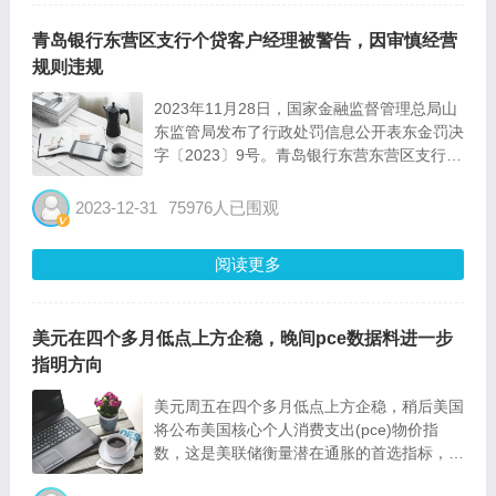
青岛银行东营区支行个贷客户经理被警告，因审慎经营
规则违规
2023年11月28日，国家金融监督管理总局山
东监管局发布了行政处罚信息公开表东金罚决
字〔2023〕9号。青岛银行东营东营区支行个
贷客户经理刘睿（简称：青岛银行），其对该
支行贷款“三查”不到位，严重违反审慎经营规
2023-12-31
75976人已围观
则负有责任。 依据《中华人民共和国银行业
监督管理...
阅读更多
美元在四个多月低点上方企稳，晚间pce数据料进一步
指明方向
美元周五在四个多月低点上方企稳，稍后美国
将公布美国核心个人消费支出(pce)物价指
数，这是美联储衡量潜在通胀的首选指标，数
据将进一步明确美联储明年降息的空间。预期