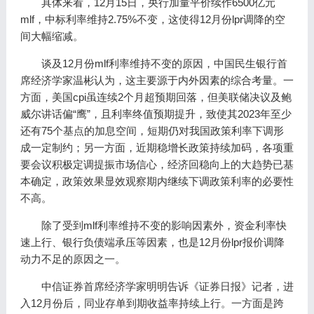
具体来看，12月15日，央行加量平价续作6500亿元
mlf，中标利率维持2.75%不变，这使得12月份lpr调降的空
间大幅缩减。
谈及12月份mlf利率维持不变的原因，中国民生银行首
席经济学家温彬认为，这主要源于内外因素的综合考量。一
方面，美国cpi虽连续2个月超预期回落，但美联储决议及鲍
威尔讲话偏“鹰”，且利率终值预期提升，致使其2023年至少
还有75个基点的加息空间，短期仍对我国政策利率下调形
成一定制约；另一方面，近期稳增长政策持续加码，各项重
要会议积极定调提振市场信心，经济回稳向上的大趋势已基
本确定，政策效果显效观察期内继续下调政策利率的必要性
不高。
除了受到mlf利率维持不变的影响因素外，资金利率快
速上行、银行负债端承压等因素，也是12月份lpr报价调降
动力不足的原因之一。
中信证券首席经济学家明明告诉《证券日报》记者，进
入12月份后，同业存单到期收益率持续上行。一方面是跨