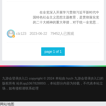
在全党深入开展学习贯彻习近平新时代中
国特色社会主义思想主题教育，是贯彻落实党
的二十大精神的重大举措，对于统一全党思
想、解决党内存在的突出问题、始终保持党同
人民群众血肉联系、推动党和国家事业发展，
clz123
2023-06-22
79452人已围观
具有重要意义。...
page 1 of 1
九游会登录j9入口 copyright © 2024 本站由 hzch 九游会登录j9入口的
版权所有.站长qq1067828893.，本站部分内容为转载，不代表本站立
场，如有侵权请联系处理
网站地图