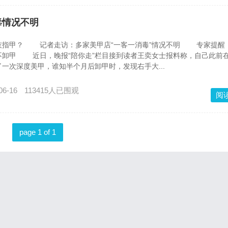
毒情况不明
甲？ 记者走访：多家美甲店“一客一消毒”情况不明 专家提醒
不卸甲 近日，晚报“陪你走”栏目接到读者王奕女士报料称，自己此前
一次深度美甲，谁知半个月后卸甲时，发现右手大...
06-16
113415人已围观
阅
page 1 of 1