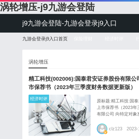
涡轮增压-j9九游会登陆
j9九游会登陆-九游会登录j9入口
九游会登录j9入口首页
保险理财
经济时评
涡轮增压
精工科技(002006):国泰君安证券股份
市保荐书（2023年三季度财务数据更新版）
经济时评
原标题:精工科技:国
上市保荐书（2023
有限公司 向特定对象发
clz123
2023-