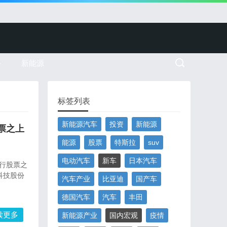
务
新能源
标签列表
新能源汽车
投资
新能源
票之上
能源
股票
特斯拉
suv
电动汽车
新车
日本汽车
行股票之
科技股份
汽车产业
比亚迪
国产车
德国汽车
汽车
丰田
读更多
新能源产业
国内宏观
疫情