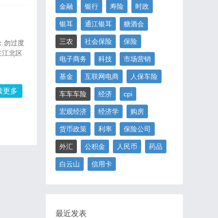
金融
银行
寿险
时政
银耳
通江银耳
糖酒会
三农
社会保险
保险
：勿过度
在江北区
电子商务
科技
市场营销
基金
互联网电商
人保车险
读更多
车车车险
经济
cpi
宏观经济
经济学
购房
货币政策
利率
保险公司
外汇
公积金
人民币
药品
白云山
信用卡
最近发表