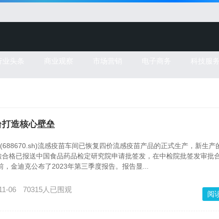
行业头条
商业观察
市场营销
电子商务
科技服
台打造核心壁垒
688670.sh)流感疫苗车间已恢复四价流感疫苗产品的正式生产，新生产
检合格已报送中国食品药品检定研究院申请批签发，在中检院批签发审批
金迪克公布了2023年第三季度报告。报告显...
11-06
70315人已围观
阅