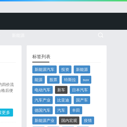
务
新能源
标签列表
新能源汽车
投资
新能源
能源
股票
特斯拉
suv
的四价流
电动汽车
新车
日本汽车
合格后便
汽车产业
比亚迪
国产车
德国汽车
汽车
丰田
读更多
新能源产业
国内宏观
疫情