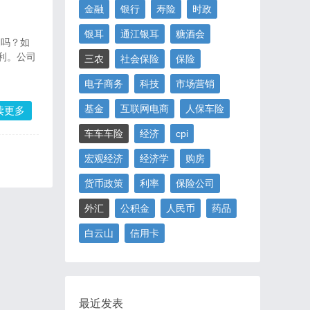
金融
银行
寿险
时政
银耳
通江银耳
糖酒会
展吗？如
利。公司
三农
社会保险
保险
电子商务
科技
市场营销
基金
互联网电商
人保车险
读更多
车车车险
经济
cpi
宏观经济
经济学
购房
货币政策
利率
保险公司
外汇
公积金
人民币
药品
白云山
信用卡
最近发表