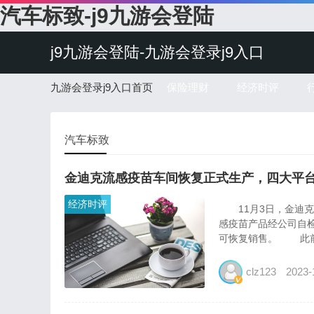
汽车标致-j9九游会登陆
j9九游会登陆-九游会登录j9入口
九游会登录j9入口首页
保险理财
经济时评
汽车标致
金迪克流感疫苗车间恢复正式生产，四大平
经济时评
11月3日，金迪克(
感疫苗产品经公司自
可恢复销售。 此前，
clz123
2023-