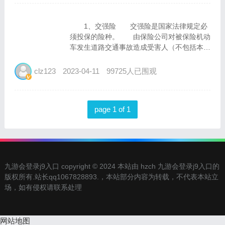
1、交强险 交强险是国家法律规定必
须投保的险种。 由保险公司对被保险机动
车发生道路交通事故造成受害人（不包括本车
人员和被保险人）的人身伤亡、财产损失，在
责任限额内予以赔偿的强制性责任保险。
clz123
2023-04-11
99725人已围观
交强险的年度累计赔偿限额为200,000.00
元。根据车...
page 1 of 1
九游会登录j9入口 copyright © 2024 本站由 hzch 九游会登录j9入口的
版权所有.站长qq1067828893.，本站部分内容为转载，不代表本站立
场，如有侵权请联系处理
网站地图