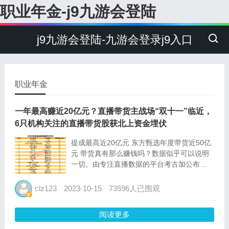
职业年金-j9九游会登陆
j9九游会登陆-九游会登录j9入口
职业年金
一年最高赚近20亿元？直播带货主战场“双十一”临近，
6只机构关注的直播带货股获北上资金埋伏
提成最高近20亿元 东方甄选年度带货近50亿
元 带货真有那么赚钱吗？数据似乎可以说明
一切。由专注直播数据的平台考古加公布
的“2022年度直播带货榜top100”显示，带货
前五的公司或网红2022年销售额均超过25亿
clz123
2023-10-15
73596人已围观
元，前十带货额均超过20亿元。由新东方转
型的“...
阅读更多