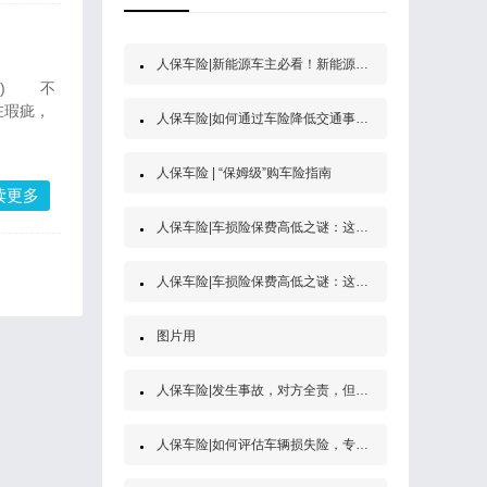
人保车险|新能源车主必看！新能源汽车第三者责任保险
③) 不
在瑕疵，
人保车险|如何通过车险降低交通事故的经济风险？
人保车险 | “保姆级”购车险指南
读更多
人保车险|车损险保费高低之谜：这些因素决定了你的保费
人保车险|车损险保费高低之谜：这些因素决定了你的保费
图片用
人保车险|发生事故，对方全责，但是他没买保险怎么办？
人保车险|如何评估车辆损失险，专家为你解答