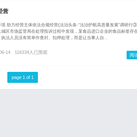
经营
 助力经营主体依法合规经营(法治头条·“法治护航高质量发展”调研行
上城区市场监管局在处理投诉过程中发现，某食品进口企业的食品标签存
执法人员没有简单作查封、扣押处理，而是让当事人自...
06-14
116334人已围观
阅
page 1 of 1