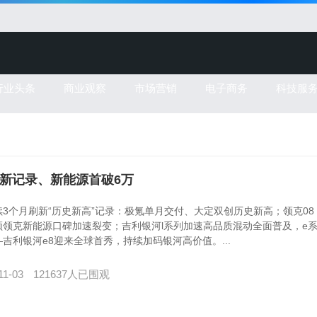
行业头条
商业观察
市场营销
电子商务
科技服
再创新记录、新能源首破6万
3个月刷新“历史新高”记录：极氪单月交付、大定双创历史新高；领克08 e
领克新能源口碑加速裂变；吉利银河l系列加速高品质混动全面普及，e
吉利银河e8迎来全球首秀，持续加码银河高价值。...
11-03
121637人已围观