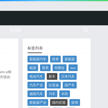
务
新能源
标签列表
新能源汽车
投资
新能源
能源
股票
特斯拉
suv
m-p销
电动汽车
新车
日本汽车
系列首款
汽车产业
比亚迪
国产车
德国汽车
汽车
丰田
新能源产业
国内宏观
疫情