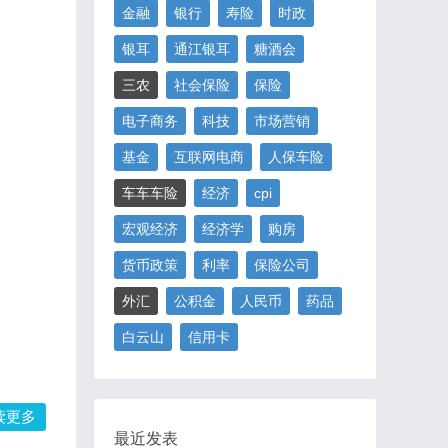
金融
银行
寿险
时政
银耳
通江银耳
糖酒会
三农
社会保险
保险
电子商务
科技
市场营销
基金
互联网电商
人保车险
车车车险
经济
cpi
宏观经济
经济学
购房
货币政策
利率
保险公司
外汇
公积金
人民币
药品
白云山
信用卡
读更多
最近发表