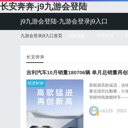
长安奔奔-j9九游会登陆
j9九游会登陆-九游会登录j9入口
九游会登录j9入口首页
保险理财
经济时评
长安奔奔
吉利汽车10月销量180706辆 单月总销量
经济时评
新能源高歌猛进，连续
量实现环比翻番，引领
智能纯电旗舰轿车――
clz123
2023-