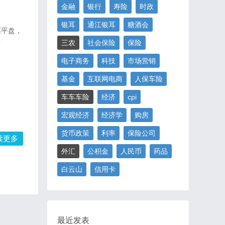
金融
银行
寿险
时政
银耳
通江银耳
糖酒会
票平盘，
涨
三农
社会保险
保险
电子商务
科技
市场营销
基金
互联网电商
人保车险
车车车险
经济
cpi
宏观经济
经济学
购房
货币政策
利率
保险公司
读更多
外汇
公积金
人民币
药品
白云山
信用卡
最近发表