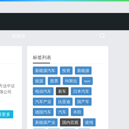
务
新能源
标签列表
新能源汽车
投资
新能源
能源
股票
特斯拉
suv
方达中证
电动汽车
新车
日本汽车
限公司
汽车产业
比亚迪
国产车
德国汽车
汽车
丰田
读更多
新能源产业
国内宏观
疫情