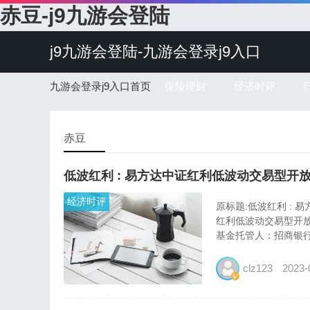
赤豆-j9九游会登陆
j9九游会登陆-九游会登录j9入口
九游会登录j9入口首页
保险理财
经济时评
赤豆
低波红利 : 易方达中证红利低波动交易型
经济时评
原标题:低波红利 :
红利低波动交易型开放
基金托管人：招商银行股
clz123
2023-