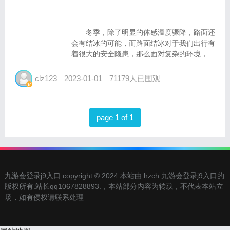
1、增强冬季行车安全...
​冬季，除了明显的体感温度骤降，路面还
会有结冰的可能，而路面结冰对于我们出行有
着很大的安全隐患，那么面对复杂的环境，冬
季出行应当注意什么呢？ 1、增强冬季行
车安全意识 面对复杂的行车环境，一个谨
clz123
2023-01-01
71179人已围观
慎的行车意识显得尤为重要，驾驶人员应当加
强冬季驾驶...
page 1 of 1
九游会登录j9入口 copyright © 2024 本站由 hzch 九游会登录j9入口的
版权所有.站长qq1067828893.，本站部分内容为转载，不代表本站立
场，如有侵权请联系处理