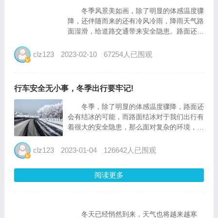
冬季风景美如画，除了明显的体感温度骤
降，还伴随而来的还有冷风冷雨，降雨天气路
面湿滑，给道路交通带来安全隐患。路面还会
有结冰的可能，而路面结冰对于我们出行有着
很大的安全隐患，要想保证行车安全，面对复
clz123
2023-02-10
67254人已围观
杂的环境，冬季出行应当注意什么呢？
1、增强冬季行车安全意...
行车安全无小事，冬季出行要牢记!
​冬季，除了明显的体感温度骤降，路面还
会有结冰的可能，而路面结冰对于我们出行有
着很大的安全隐患，那么面对复杂的环境，冬
季出行应当注意什么呢？ 1、增强冬季行
车安全意识 面对复杂的行车环境，一个谨
clz123
2023-01-04
126642人已围观
慎的行车意识显得尤为重要，驾驶人员应当加
强冬季驾驶...
阅读更多
冬天已经悄然到来，天气也将越来越寒