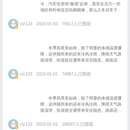
冷，汽车也变得“敏感”起来，甚至在北方一些
地区有时候连启动都困难，那么入冬后车子该
怎么“特殊保护”？以下这些养车经验可一个都
不能少！ 一、为什么有的车到了冬天就启
clz123
2023-01-03
75617人已围观
动困难呢？ ·积碳过多 入冬后气温
低，冷启动时需要较浓...
冬季风景美如画，除了明显的体感温度骤
降，还伴随而来的还有冷风冷雨，降雨天气路
面湿滑，给道路交通带来安全隐患。路面还会
有结冰的可能，而路面结冰对于我们出行有着
很大的安全隐患，要想保证行车安全，面对复
clz123
2023-01-01
74967人已围观
杂的环境，冬季出行应当注意什么呢？
1、增强冬季行车安全...
冬季风景美如画，除了明显的体感温度骤
降，还伴随而来的还有冷风冷雨，降雨天气路
面湿滑，给道路交通带来安全隐患。路面还会
有结冰的可能，而路面结冰对于我们出行有着
很大的安全隐患，要想保证行车安全，面对复
clz123
2023-01-01
106507人已围观
杂的环境，冬季出行应当注意什么呢？