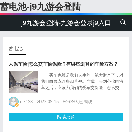
蓄电池-j9九游会登陆
j9九游会登陆-九游会登录j9入口
蓄电池
人保车险|怎么交车辆保险？有哪些划算的车险方案？
买车也算是我们人生的一笔大财产了，对
我们而言应该多加重视。当我们买到心仪的汽
车之后，应该为我们的爱车交保险，怎么交？
有什么划算的车险方案吗？今天就为大家详细
介绍一下车辆保险。 首先是：怎么交？
clz123
2023-09-15
84639人已围观
1、直接去4s店购买...
阅读更多