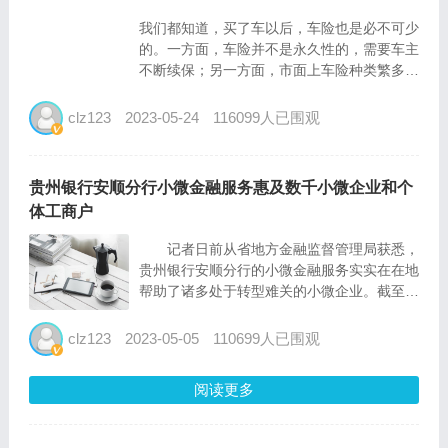
我们都知道，买了车以后，车险也是必不可少
的。一方面，车险并不是永久性的，需要车主
不断续保；另一方面，市面上车险种类繁多，
不少人时常忘记自己买了哪些车险。那么对于
我们已经购买的车险，应该如何查询呢？今天
clz123
2023-05-24
116099人已围观
就为大家推荐四种常见的查询已购车险的方
式。 1、柜...
贵州银行安顺分行小微金融服务惠及数千小微企业和个
体工商户
记者日前从省地方金融监督管理局获悉，
贵州银行安顺分行的小微金融服务实实在在地
帮助了诸多处于转型难关的小微企业。截至
2022年12月31日，贵州银行安顺分行小额贷
款余额49.78亿元，其中普惠型小微企业贷款
clz123
2023-05-05
110699人已围观
29.07亿元，较年初新增投放18.01亿元，惠
及数...
阅读更多