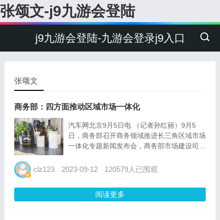
张颂文-j9九游会登陆
j9九游会登陆-九游会登录j9入口
张颂文
商务部：四方面推动区域市场一体化
汽车网北京9月5日电 （记者孙红丽）9月5
日，商务部召开商务领域推进长三角区域市场
一体化专题新闻发布会，商务部市场建设司司
长周强在会上表示，我国地区间的禀赋资源和
发展水平并不一致，建设统一大市场需要系统
clz123
2023-09-12
120579人已围观
协同、稳妥推进。率先实现区域市场一体化，
是建设...
阅读更多