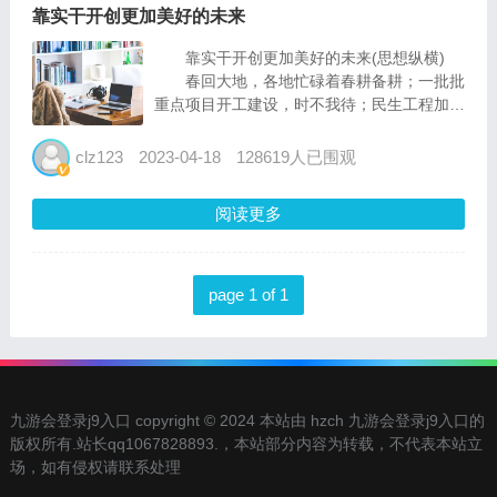
靠实干开创更加美好的未来
靠实干开创更加美好的未来(思想纵横)
春回大地，各地忙碌着春耕备耕；一批批
重点项目开工建设，时不我待；民生工程加速
建设，施工现场一派繁忙……靠拼而不靠等、
靠干而不靠喊，这是中国人民质朴的实干哲
clz123
2023-04-18
128619人已围观
学。习近平总书记在2023年春节团拜会上的
重要讲话中指出：...
阅读更多
page 1 of 1
九游会登录j9入口 copyright © 2024 本站由 hzch 九游会登录j9入口的
版权所有.站长qq1067828893.，本站部分内容为转载，不代表本站立
场，如有侵权请联系处理