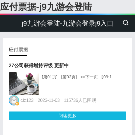
应付票据-j9九游会登陆
j9九游会登陆-九游会登录j9入口
应付票据
27公司获得增持评级-更新中
[第01页] [第02页] >>下一页 【09:1...
clz123
2023-11-03
115736人已围观
阅读更多