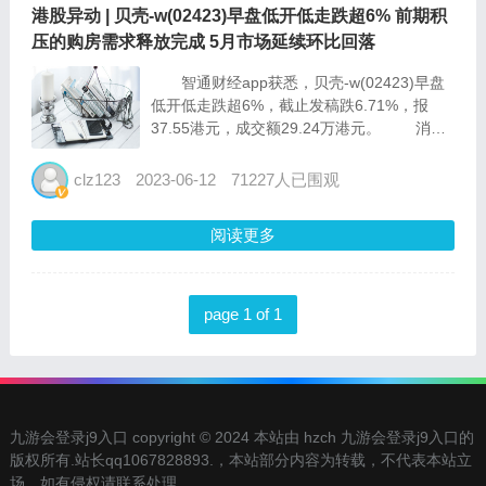
港股异动 | 贝壳-w(02423)早盘低开低走跌超6% 前期积
压的购房需求释放完成 5月市场延续环比回落
智通财经app获悉，贝壳-w(02423)早盘
低开低走跌超6%，截止发稿跌6.71%，报
37.55港元，成交额29.24万港元。 消息
面上，近期气温不断升高，但楼市已开始步入
淡季。伴随着前期积压的购房需求释放完成，
clz123
2023-06-12
71227人已围观
4月以来主要城市的新房、二手房市场活...
阅读更多
page 1 of 1
九游会登录j9入口 copyright © 2024 本站由 hzch 九游会登录j9入口的
版权所有.站长qq1067828893.，本站部分内容为转载，不代表本站立
场，如有侵权请联系处理