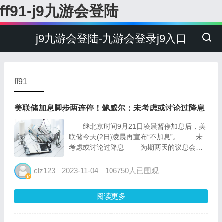
ff91-j9九游会登陆
j9九游会登陆-九游会登录j9入口
ff91
美联储加息脚步两连停！鲍威尔：未考虑或讨论过降息
继北京时间9月21日凌晨暂停加息后，美
联储今天(2日)凌晨再宣布“不加息”。 未
考虑或讨论过降息 为期两天的议息会议
结束后，美联储宣布暂停加息，将联邦基金利
率目标区间维持在5.25%至5.5%之间，为连
clz123
2023-11-04
106750人已围观
续第二次暂不加息，符合市场普遍预期。
...
阅读更多