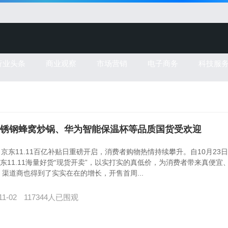
行业头条
商业观察
市场营销
电子商务
科技服
泊尔不锈钢蜂窝炒锅、华为智能保温杯等品质国货受欢迎
京东11.11百亿补贴日重磅开启，消费者购物热情持续攀升。自10月23日
京东11.11海量好货“现货开卖”，以实打实的真低价，为消费者带来真便宜
渠道商也得到了实实在在的增长，开售首周...
11-02
117344人已围观