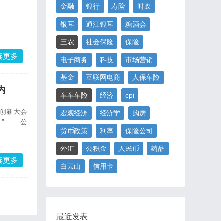
金融
银行
寿险
时政
银耳
通江银耳
糖酒会
三农
社会保险
保险
读更多
电子商务
科技
市场营销
基金
互联网电商
人保车险
内
车车车险
经济
cpi
技创新大会
宏观经济
经济学
购房
？” 公
货币政策
利率
保险公司
外汇
公积金
人民币
药品
读更多
白云山
信用卡
最近发表