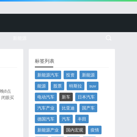
务
新能源
标签列表
新能源汽车
投资
新能源
能源
股票
特斯拉
suv
晚8点
电动汽车
新车
日本汽车
、闭眼买
汽车产业
比亚迪
国产车
德国汽车
汽车
丰田
新能源产业
国内宏观
疫情