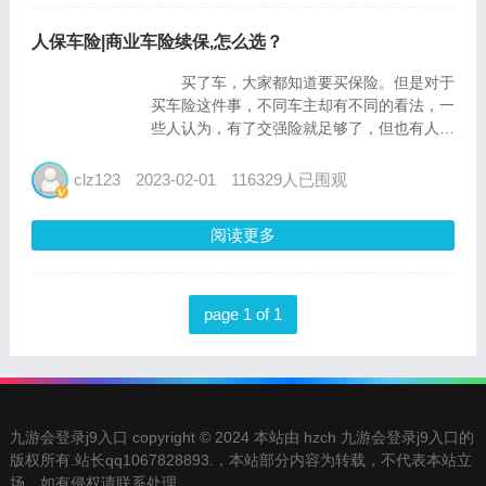
人保车险|商业车险续保,怎么选？
买了车，大家都知道要买保险。但是对于
买车险这件事，不同车主却有不同的看法，一
些人认为，有了交强险就足够了，但也有人认
为三者险也是必不可少的……至于具体怎么
买，还得要根据自身情况，选择适合自己的方
clz123
2023-02-01
116329人已围观
案。这里，我们整理了三套商业车险的购买方
案给大家参考： 一、...
阅读更多
page 1 of 1
九游会登录j9入口 copyright © 2024 本站由 hzch 九游会登录j9入口的
版权所有.站长qq1067828893.，本站部分内容为转载，不代表本站立
场，如有侵权请联系处理