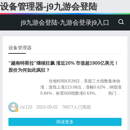
设备管理器-j9九游会登陆
j9九游会登陆-九游会登录j9入口
设备管理器
“越南特斯拉”继续狂飙 涨近20% 市值超1900亿美元！
股价为何如此疯狂？
当地时间8月28日，美股三大指数集体收
涨，道指上涨213.08点，涨幅0.62%，纳指涨
0.84%，标普500指数涨0.63%。 热门科
技股多数上涨，贵金属、汽车制造板块涨幅居
前，黄金资源涨近7%，金罗斯黄金涨超3%，
clz123
2023-09-02
76877人已围观
英伟达、meta、高通、英特尔...
阅读更多