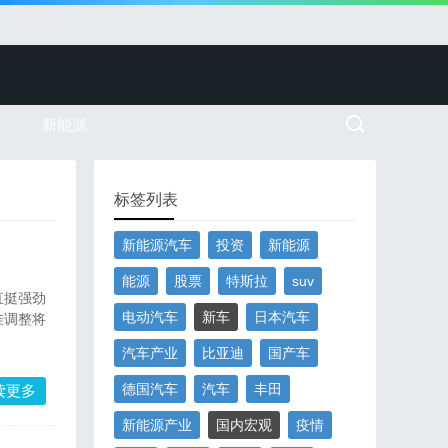
务
新能源
标签列表
新能源汽车
投资
新能源
能源
股票
特斯拉
suv
直挺强劲
电动汽车
新车
日本汽车
准调整将
汽车产业
比亚迪
国产车
德国汽车
汽车
丰田
读更多
新能源产业
国内宏观
疫情