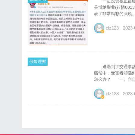
一边投资根正苗红的
是博纳影业(行情00
表了非常精彩的演说。尤
clz123
2023-
保险理财
遭遇到了交通事故后
赔偿中，受害者却遇
怎么办？ 一、向自己
clz123
2023-