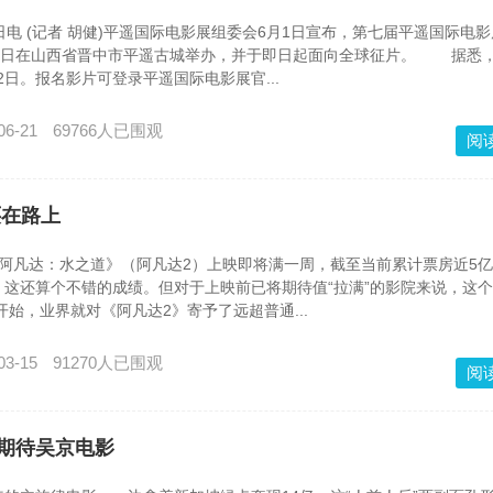
 (记者 胡健)平遥国际电影展组委会6月1日宣布，第七届平遥国际电影
日至18日在山西省晋中市平遥古城举办，并于即日起面向全球征片。 据悉
12日。报名影片可登录平遥国际电影展官...
06-21
69766人已围观
阅
还在路上
《阿凡达：水之道》（阿凡达2）上映即将满一周，截至当前累计票房近5
这还算个不错的成绩。但对于上映前已将期待值“拉满”的影院来说，这
开始，业界就对《阿凡达2》寄予了远超普通...
03-15
91270人已围观
阅
期待吴京电影