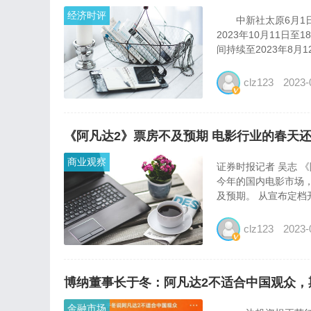
经济时评
中新社太原6月1日电
2023年10月11
间持续至2023年8月
clz123
2023-
《阿凡达2》票房不及预期 电影行业的春天
商业观察
证券时报记者 吴志 
今年的国内电影市场，
及预期。 从宣布定档
clz123
2023-
博纳董事长于冬：阿凡达2不适合中国观众，
金融市场