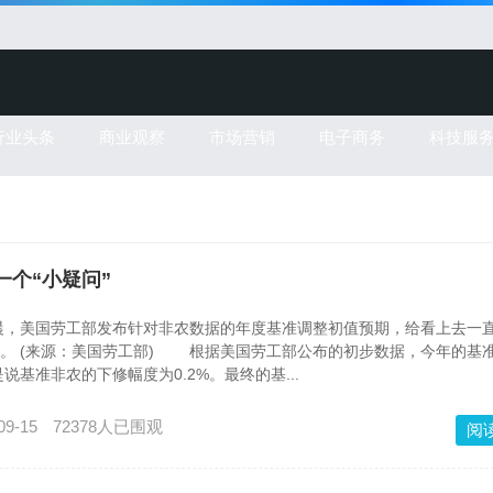
行业头条
商业观察
市场营销
电子商务
科技服
一个“小疑问”
美国劳工部发布针对非农数据的年度基准调整初值预期，给看上去一
”。 (来源：美国劳工部) 根据美国劳工部公布的初步数据，今年的基
是说基准非农的下修幅度为0.2%。最终的基...
09-15
72378人已围观
阅