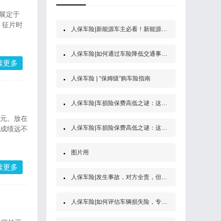
展定于
，征片时
人保车险|新能源车主必看！新能源汽车第三者责任保险
人保车险|如何通过车险降低交通事故的经济风险？
读更多
人保车险 | “保姆级”购车险指南
人保车险|车损险保费高低之谜：这些因素决定了你的保费
亿元。放在
人保车险|车损险保费高低之谜：这些因素决定了你的保费
个成绩远不
图片用
读更多
人保车险|发生事故，对方全责，但是他没买保险怎么办？
人保车险|如何评估车辆损失险，专家为你解答