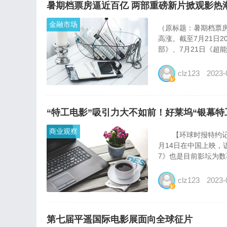
暑期档票房逼近百亿 两部重磅新片掀观影热
金融市场
（原标题：暑期档票房
高涨。截至7月21日
部》、7月21日《超能
clz123
2023-
“特工电影”吸引力大不如前！好莱坞“银幕特
商业观察
【环球时报特约记者
月14日在中国上映，
7》也是目前影坛为数不
clz123
2023-
第七届平遥国际电影展面向全球征片