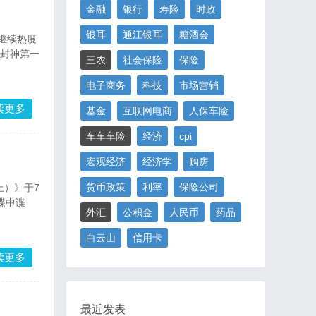
金融
银行
寿险
时政
银耳
通江银耳
糖酒会
档继续热度
《封神第一
三农
社会保险
保险
电子商务
科技
市场营销
读更多
基金
互联网电商
人保车险
车车车险
经济
cpi
宏观经济
经济学
购房
货币政策
利率
保险公司
）》于7
碟中谍
外汇
公积金
人民币
药品
白云山
信用卡
读更多
最近发表