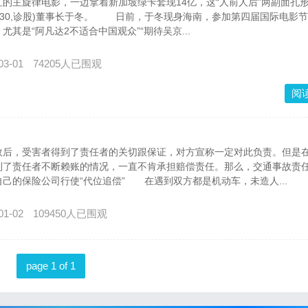
主旋律电影，一边拿着新加坡绿卡套现14亿，这“人前人后”两副面孔
1330,诊股)董事长于冬。 日前，于冬现身海南，参加第四届国际电影
其是“阿凡达2不适合中国观众”“期待吴京...
03-01
74205人已围观
阅
，受害者得到了责任者的关切跟保证，对方宣称一定对此负责。但是
到了责任者不断赖账的情况，一直不肯承担赔偿责任。那么，交通事故责
的保险公司行使“代位追偿” 在遇到双方都是机动车，未造人...
01-02
109450人已围观
page 1 of 1