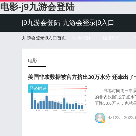
电影-j9九游会登陆
j9九游会登陆-九游会登录j9入口
九游会登录j9入口首页
保险理财
经济时评
电影
美国非农数据被官方挤出30万水分 还牵出了
经济时评
当地时间周三早晨，
的非农数据“脱了点水
下降30.6万人，也就
clz123
2023-