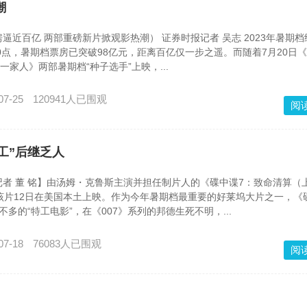
潮
逼近百亿 两部重磅新片掀观影热潮） 证券时报记者 吴志 2023年暑期
20点，暑期档票房已突破98亿元，距离百亿仅一步之遥。而随着7月20日
一家人》两部暑期档“种子选手”上映，...
07-25
120941人已围观
阅
工”后继乏人
 董 铭】由汤姆・克鲁斯主演并担任制片人的《碟中谍7：致命清算（上
该片12日在美国本土上映。作为今年暑期档最重要的好莱坞大片之一，《
多的“特工电影”，在《007》系列的邦德生死不明，...
07-18
76083人已围观
阅