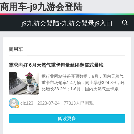
商用车-j9九游会登陆
j9九游会登陆-九游会登录j9入口
商用车
需求向好 6月天然气重卡销量延续翻倍式暴涨
据行业网站获得开票数据，6月，国内天然气
重卡市场销车1.4万辆，同比暴涨324.8%，环
比增长33.2%；1-6月，国内天然气重卡累销
4.9万辆，较上年同期净增3.6万辆，同比累计
大涨273.6%。 进入2023年，天然气重卡行业
clz123
2023-07-24
77313人已围观
需求迅速回暖，上半年销量持续增...
阅读更多