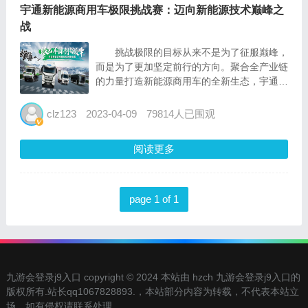
宇通新能源商用车极限挑战赛：迈向新能源技术巅峰之
战
挑战极限的目标从来不是为了征服巅峰，
而是为了更加坚定前行的方向。聚合全产业链
的力量打造新能源商用车的全新生态，宇通在
从中国制造向中国智造升级的过程中，又迈出
了至关重要的一步。 在卡塔尔，以宇通
clz123
2023-04-09
79814人已围观
客车为代表的中国制造靠实力“出圈”，凭借可
靠的...
阅读更多
page 1 of 1
九游会登录j9入口 copyright © 2024 本站由 hzch 九游会登录j9入口的
版权所有.站长qq1067828893.，本站部分内容为转载，不代表本站立
场，如有侵权请联系处理