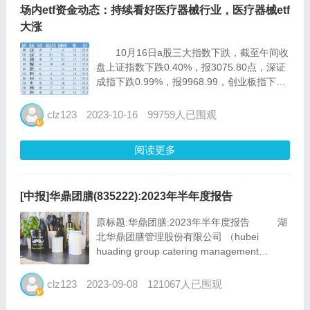
场内etf资金动态：持续看好医疗器械行业，医疗器械etf
大涨
10月16日a股三大指数下跌，截至午间收
盘上证指数下跌0.40%，报3075.80点，深证
成指下跌0.99%，报9968.99，创业板指下跌
1.37%，报1969.24点。 根据巨灵财经统
计的数据显示，10月13日场内etf基金中创新
clz123
2023-10-16
99759人已围观
药企（5609...
阅读更多
[中报]华鼎团膳(835222):2023年半年度报告
原标题:华鼎团膳:2023年半年度报告 湖
北华鼎团膳管理股份有限公司 （hubei
huading group catering management
co.,ltd.）...
clz123
2023-09-08
121067人已围观