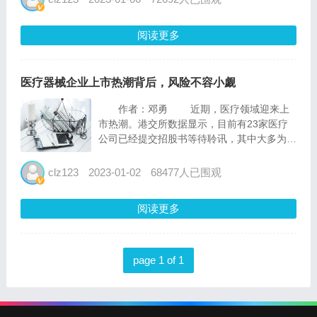
查，加大线上线下监管执法力度，严厉打击彩
色隐形眼镜各类违法违...
阅读更多
医疗器械企业上市热潮背后，风险不容小觑
作者：邓勇 近期，医疗领域迎来上
市热潮。港交所数据显示，目前有23家医疗
公司已经提交招股书等待聆讯，其中大多为医
疗器械企业。12月12日，中国眼科医疗器械
市场最大参与者高视医疗在港股成功上市，更
clz123
2023-01-02
68477人已围观
是成为岁末之作。 然而，在当今产业变
革严峻与高端创...
阅读更多
page 1 of 1