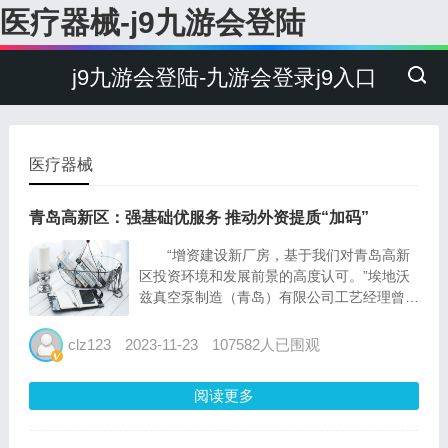
医疗器械-j9九游会登陆
j9九游会登陆-九游会登录j9入口
医疗器械
青岛高新区：强基础优服务 推动外资提质“加码”
“增资建设新厂房，基于我们对青岛高新
区投资环境和发展前景的高度认可。”埃地沃
兹真空泵制造（青岛）有限公司工艺经理曾勇
表示。经四期投资扩建，埃地沃兹已形成20
余条不同种类产品的生产线。 世界500强
clz123
2023-11-23
107582人已围观
阿斯利康也于日前与青岛高新区签署二期投资
合作备忘...
阅读更多