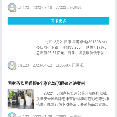
2900多亿元，预计2023年将达到3500亿元，
市场规模增长迅速。医疗器械网络销售第三方
clz123
2023-07-19
77333人已围观
平台企业数量也不断增加，截至目前，第三...
阅读更多
北京12月21日讯 星源卓镁(301398.sz)
今日股价下跌，收报33.26元，跌幅7.17%，
总市值26.61亿元。目前，该股股价低于发行
价。 2022年12月15日，星源卓镁在深
交所创业板上市，公开发行股票2,000万...
clz123
2023-04-12
113658人已围观
国家药监局通报9个彩色隐形眼镜违法案例
2022年，国家药监局部署开展医疗器械
质量安全风险隐患排查治理和规范彩色隐形眼
镜生产经营行为专项整治，各级药品监管部门
依职责加强对相关医疗器械注册人、生产经营
企业以及网络交易服务第三方平台的监督检
clz123
2023-01-06
72692人已围观